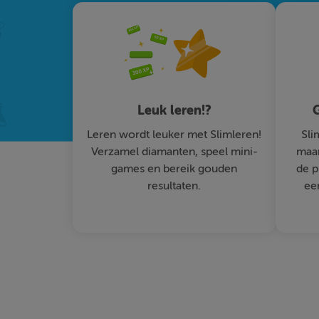
Leuk leren!?
G
Leren wordt leuker met Slimleren!
Sli
Verzamel diamanten, speel mini-
maar
games en bereik gouden
de p
resultaten.
ee