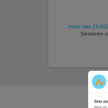
… meer dan 25.000
Slimleren 
Deze web
door op 