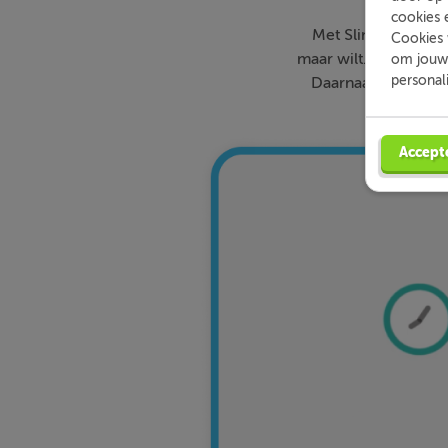
cookies 
Met Slimleren oefe
Cookies 
maar wilt. Theorie-ui
om jouw 
personal
Daarnaast krijg je 
ku
Accept