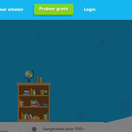
Probeer gratis
oor scholen
Login
Aangeraden door 500+
de les