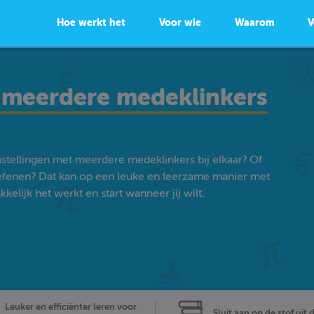
Hoe werkt het
Voor wie
Waarom
V
 meerdere medeklinkers
stellingen met meerdere medeklinkers bij elkaar? Of
efenen? Dat kan op een leuke en leerzame manier met
lijk het werkt en start wanneer jij wilt.
Leuker en efficiënter leren voor
Sluit aan op de stof uit 