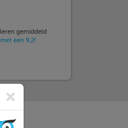
imleren gemiddeld
n
met een 9,2!