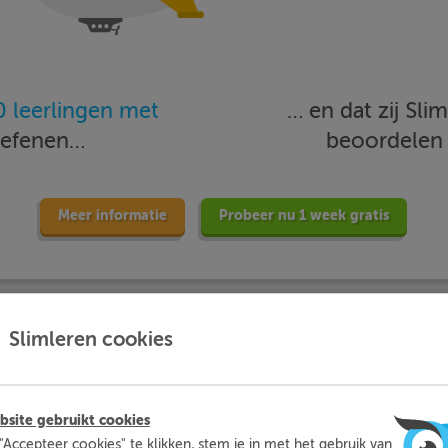
 leerlingen met
… en dat zij Sl
oefenen…
beoordele
Meer informatie
Probeer nu 1 week gratis
Slimleren cookies
site gebruikt cookies
Slimleren
Wat is
nou eigenlijk?
"Accepteer cookies" te klikken, stem je in met het gebruik van