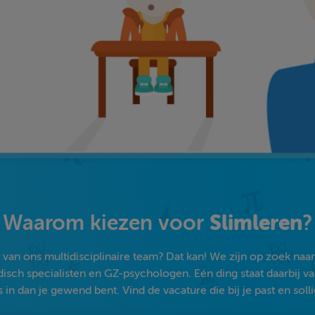
Slimleren
Waarom kiezen voor
?
an ons multidisciplinaire team? Dat kan! We zijn op zoek naar s
sch specialisten en GZ-psychologen. Eén ding staat daarbij vast:
 in dan je gewend bent. Vind de vacature die bij je past en solli