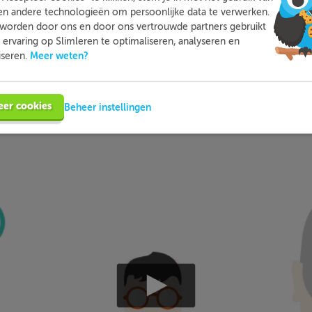
en andere technologieën om persoonlijke data te verwerken.
n je online voor de vakken waar je nog wat moeite mee hebt,
worden door ons en door ons vertrouwde partners gebruikt
tleg, video-colleges, vuistregels en meer helpen jou om de stof
ervaring op Slimleren te optimaliseren, analyseren en
Meer weten?
iseren.
bij ieder fout gegeven antwoord direct een heldere uitleg hoe j
nt oplossen. Zo leer je sneller en effectiever; dat is pas Slimler
eer cookies
Beheer instellingen