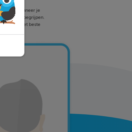
 waar en wanneer je
 sneller te begrijpen.
e de vraag het beste
en!