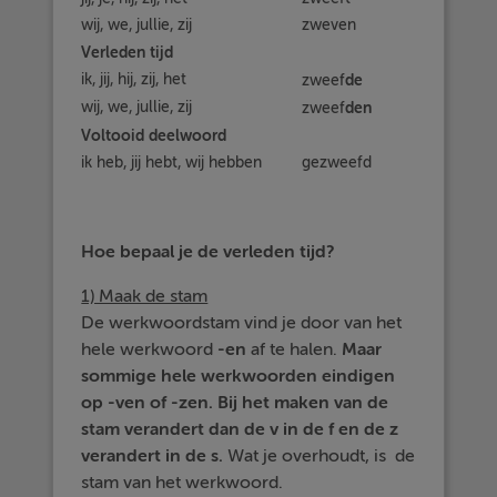
wij, we, jullie, zij
zweven
Verleden tijd
ik, jij, hij, zij, het
de
zweef
wij, we, jullie, zij
den
zweef
Voltooid deelwoord
ik heb, jij hebt, wij hebben
gezweefd
Hoe bepaal je de verleden tijd?
1) Maak de stam
De werkwoordstam vind je door van het
hele werkwoord
-
en
af te halen.
Maar
sommige hele werkwoorden eindigen
op -ven of -zen. Bij het maken van de
stam verandert dan de v in de f en de z
verandert in de s.
Wat je overhoudt, is de
stam van het werkwoord.