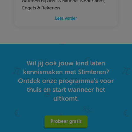
oefenen bij ons: Wiskunde, Nederlands,
Engels & Rekenen
Lees verder
Wil jij ook jouw kind laten
kennismaken met Slimleren?
Ontdek onze programma's voor
thuis en start wanneer het
uitkomt.
Probeer gratis