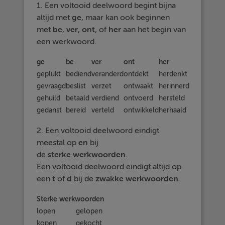
1. Een voltooid deelwoord begint bijna
altijd met
ge
, maar kan ook beginnen
met
be
,
ver
,
ont
, of
her
aan het begin van
een werkwoord.
ge
be
ver
ont
her
geplukt
bediend
veranderd
ontdekt
herdenkt
gevraagd
beslist
verzet
ontwaakt
herinnerd
gehuild
betaald
verdiend
ontvoerd
hersteld
gedanst
bereid
verteld
ontwikkeld
herhaald
2. Een voltooid deelwoord eindigt
meestal op
en
bij
de
sterke
werkwoorden
.
Een voltooid deelwoord eindigt altijd op
een
t
of
d
bij de
zwakke
werkwoorden
.
Sterke werkwoorden
lopen
gelopen
kopen
gekocht