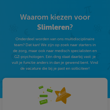
Waarom kiezen voor
Slimleren
?
Onderdeel worden van ons multidisciplinaire
team? Dat kan! We zijn op zoek naar starters in
de zorg, maar ook naar medisch specialisten en
GZ-psychologen. Eén ding staat daarbij vast: je
vult je functie anders in dan je gewend bent. Vind
de vacature die bij je past en solliciteer!