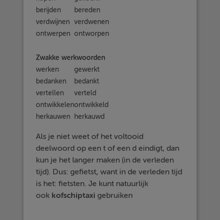
berijden
bereden
verdwijnen
verdwenen
ontwerpen
ontworp
en
Zwakke werkwoorden
werken
gewerk
t
bedanken
bedank
t
vertellen
vertel
d
ontwikkelen
ontwikkel
d
herkauwen
herkauw
d
Als je niet weet of het voltooid
deelwoord op een
t
of een
d
eindigt, dan
kun je het langer maken (in de verleden
tijd). Dus: gefiets
t
, want in de verleden tijd
is het: fiets
t
en. Je kunt natuurlijk
ook
kofschiptaxi
gebruiken