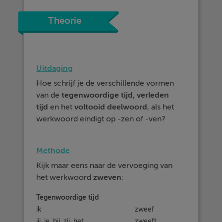
Theorie
Uitdaging
Hoe schrijf je de verschillende vormen
van de
tegenwoordige
tijd, verleden
tijd
en het
voltooid deelwoord
, als het
werkwoord eindigt op -zen of -ven?
Methode
Kijk maar eens naar de vervoeging van
het werkwoord
zweven
:
Tegenwoordige tijd
ik
zweef
jij, je, hij, zij, het
zweeft