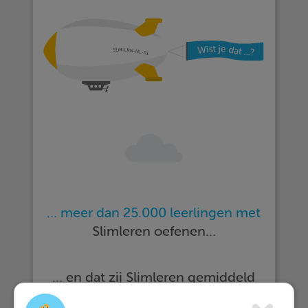
… meer dan 25.000 leerlingen met
Slimleren oefenen…
… en dat zij Slimleren gemiddeld
beoordelen
met een 9,2!