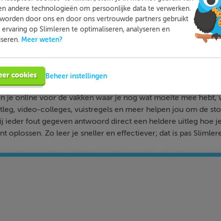
en andere technologieën om persoonlijke data te verwerken.
worden door ons en door ons vertrouwde partners gebruikt
ervaring op Slimleren te optimaliseren, analyseren en
Meer weten?
iseren.
Slimleren
Wat is
nou eigenlijk?
eer cookies
Beheer instellingen
n je online voor de vakken waar je nog wat moeite mee hebt,
tleg, video-colleges, vuistregels en meer helpen jou om de stof
bij ieder fout gegeven antwoord direct een heldere uitleg hoe j
nt oplossen. Zo leer je sneller en effectiever; dat is pas Slimler