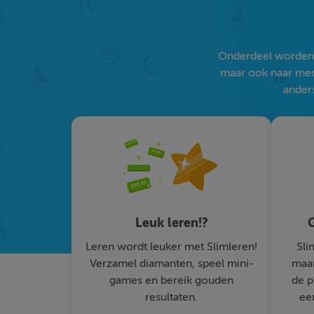
Onderdeel worden v
maar ook naar medi
anders
Leuk leren!?
G
Leren wordt leuker met Slimleren!
Sli
Verzamel diamanten, speel mini-
maar
games en bereik gouden
de p
resultaten.
ee