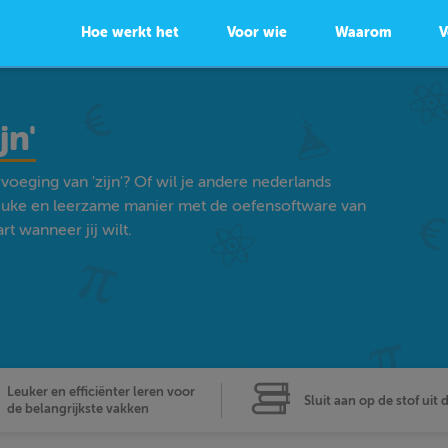
Hoe werkt het
Voor wie
Waarom
V
jn'
oeging van 'zijn'? Of wil je andere nederlands
euke en leerzame manier met de oefensoftware van
t wanneer jij wilt.
Leuker en efficiënter leren voor
Sluit aan op de stof uit 
de belangrijkste vakken