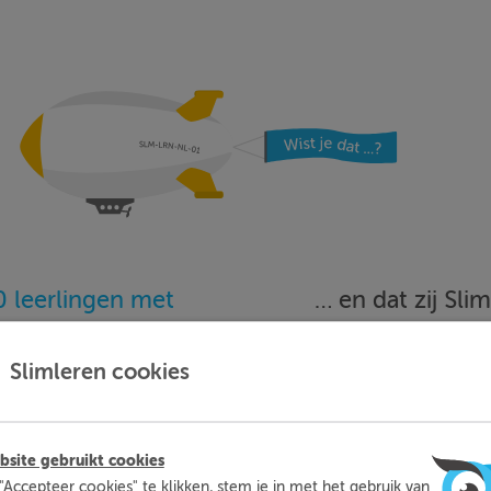
 leerlingen met
… en dat zij Sl
oefenen…
beoordele
Slimleren cookies
Meer informatie
Probeer nu 1 week gratis
site gebruikt cookies
"Accepteer cookies" te klikken, stem je in met het gebruik van