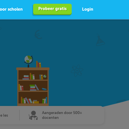
Probeer gratis
oor scholen
Login
Aangeraden door 500+
de les
docenten