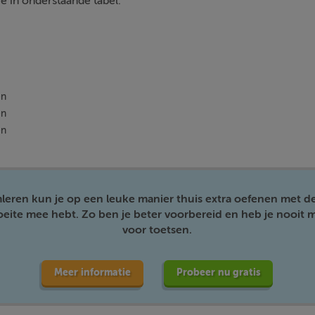
 je in onderstaande tabel:
en
en
en
mleren kun je op een leuke manier thuis extra oefenen met d
moeite mee hebt. Zo ben je beter voorbereid en heb je nooit m
voor toetsen.
Meer informatie
Probeer nu gratis