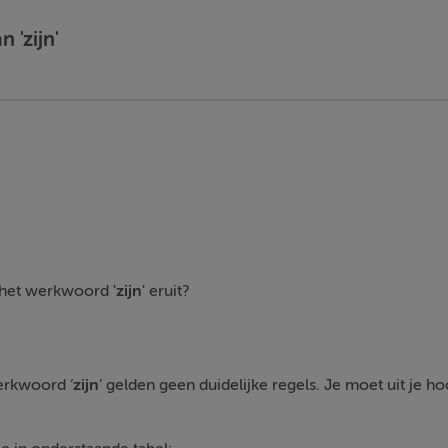
 'zijn'
n het werkwoord
'zijn'
eruit?
erkwoord ‘
zijn
’ gelden geen duidelijke regels. Je moet uit je ho