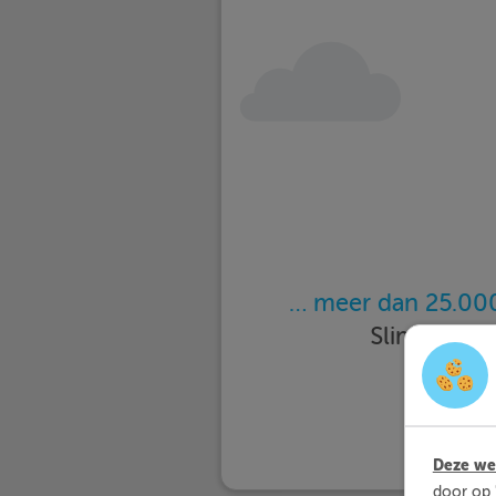
… meer dan 25.000
Slimleren 
Deze web
door op 