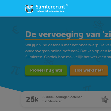
De vervoeging van 'zi
Wil jij online oefenen met het onderwerp De verv
onderwerpen online oefenen? Dat kan op een l
Slimleren. Ontdek hoe makkelijk het werkt en star
Probeer nu gratis
Hoe werkt het?
25.000+ leerlingen oefenen
met Slimleren