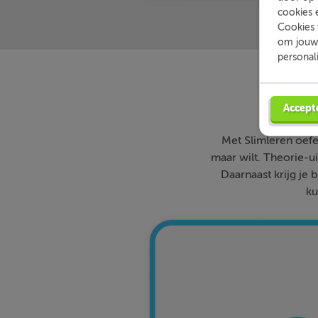
cookies 
Cookies 
om jouw 
personal
Accept
Met Slimleren oefe
maar wilt. Theorie-ui
Daarnaast krijg je 
ku