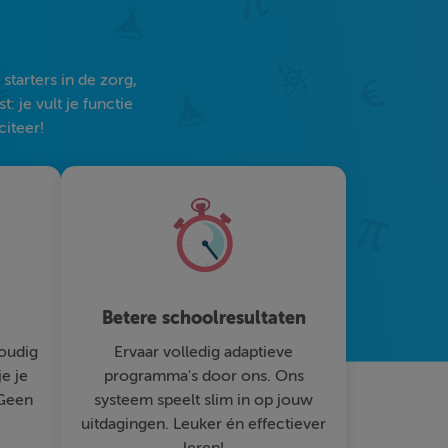
tarters in de zorg,
 je vult je functie
citeer!
Betere schoolresultaten
oudig
Ervaar volledig adaptieve
je je
programma's door ons. Ons
 Geen
systeem speelt slim in op jouw
uitdagingen. Leuker én effectiever
leren!