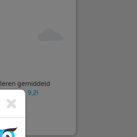
imleren gemiddeld
n
met een 9,2!