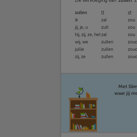
De vervoeging van ‘
zullen
’ 
zullen
tt
vt
ik
zal
zou
jij, je, u
zult
zou
hij, zij, ze, het
zal
zou
wij, we
zullen
zou
jullie
zullen
zou
zij, ze
zullen
zou
Met Sli
waar jij 