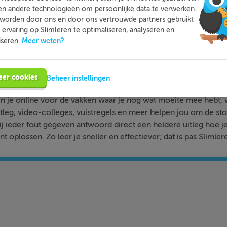
en andere technologieën om persoonlijke data te verwerken.
worden door ons en door ons vertrouwde partners gebruikt
ervaring op Slimleren te optimaliseren, analyseren en
Meer weten?
iseren.
Slimleren
Wat is
nou eigenlijk?
eer cookies
Beheer instellingen
n je online voor de vakken waar je nog wat moeite mee hebt,
tleg, video-colleges, vuistregels en meer helpen jou om de stof
bij ieder fout gegeven antwoord direct een heldere uitleg hoe j
nt oplossen. Zo leer je sneller en effectiever; dat is pas Slimler