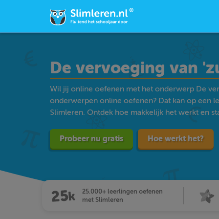
De vervoeging van 'zu
Wil jij online oefenen met het onderwerp De ver
onderwerpen online oefenen? Dat kan op een l
Slimleren. Ontdek hoe makkelijk het werkt en star
Probeer nu gratis
Hoe werkt het?
25.000+ leerlingen oefenen
met Slimleren