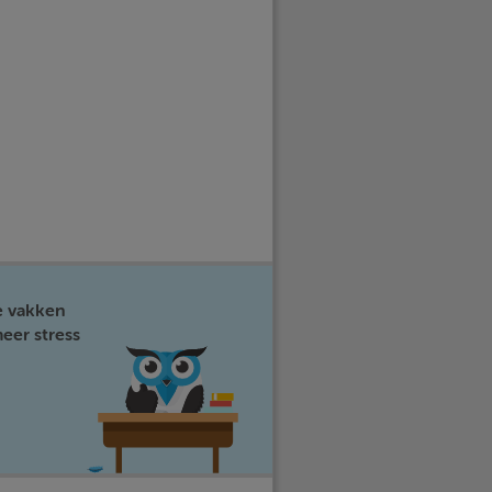
e vakken
eer stress