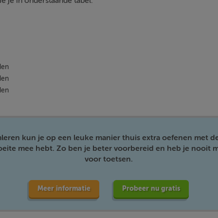
zie je in onderstaande tabel:
den
den
den
mleren kun je op een leuke manier thuis extra oefenen met d
moeite mee hebt. Zo ben je beter voorbereid en heb je nooit m
voor toetsen.
Meer informatie
Probeer nu gratis