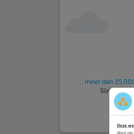
… meer dan 25.000
Slimleren 
Deze web
door op 