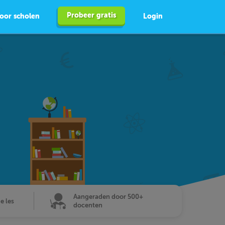
Probeer gratis
oor scholen
Login
Aangeraden door 500+
de les
docenten