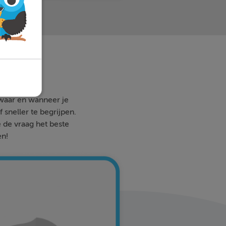
 waar en wanneer je
 sneller te begrijpen.
e de vraag het beste
en!