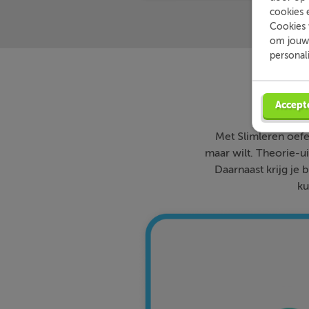
cookies 
Cookies 
om jouw 
personal
Accept
Met Slimleren oefe
maar wilt. Theorie-ui
Daarnaast krijg je 
ku