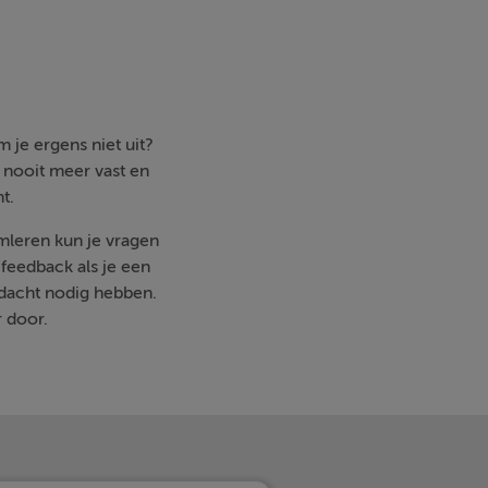
 je ergens niet uit?
e nooit meer vast en
t.
imleren kun je vragen
feedback als je een
ndacht nodig hebben.
r door.