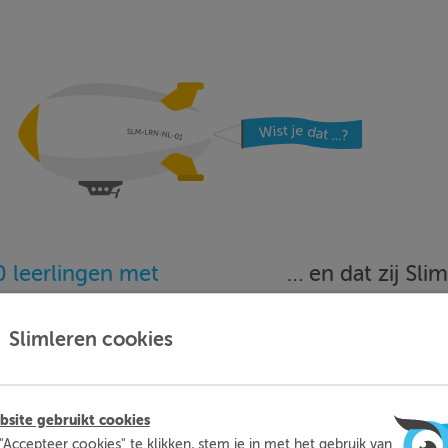
 leerlingen met
… en dat zij Sl
oefenen…
beoordele
Slimleren cookies
Meer informatie
Probeer nu 1 week gratis
site gebruikt cookies
"Accepteer cookies" te klikken, stem je in met het gebruik van