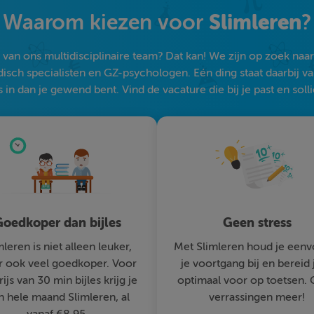
Slimleren
Waarom kiezen voor
?
an ons multidisciplinaire team? Dat kan! We zijn op zoek naar s
sch specialisten en GZ-psychologen. Eén ding staat daarbij vast:
 in dan je gewend bent. Vind de vacature die bij je past en solli
oedkoper dan bijles
Geen stress
mleren is niet alleen leuker,
Met Slimleren houd je eenv
 ook veel goedkoper. Voor
je voortgang bij en bereid 
rijs van 30 min bijles krijg je
optimaal voor op toetsen.
n hele maand Slimleren, al
verrassingen meer!
vanaf €8,95.