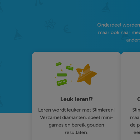
Onderdeel worden v
maar ook naar medi
anders
Leuk leren!?
G
Leren wordt leuker met Slimleren!
Sli
Verzamel diamanten, speel mini-
maar
games en bereik gouden
de p
resultaten.
ee