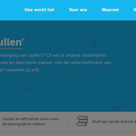
Hoe werkt het
Voor wie
Waarom
V
llen'
voeging van 'zullen'? Of wil je andere nederlands
euke en leerzame manier met de oefensoftware van
t wanneer jij wilt.
Leuker en efficiënter leren voor
Sluit aan op de stof uit 
de belangrijkste vakken