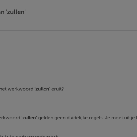
n 'zullen'
n het werkwoord
'zullen'
eruit?
werkwoord
‘zullen’
gelden geen duidelijke regels. Je moet uit je 