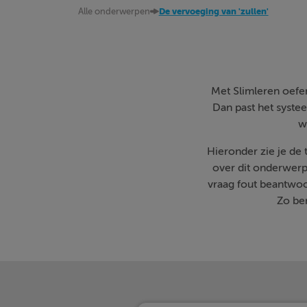
Alle onderwerpen
De vervoeging van 'zullen'
Met Slimleren oefen 
Dan past het systee
w
Hieronder zie je de
over dit onderwerp
vraag fout beantwoo
Zo ben