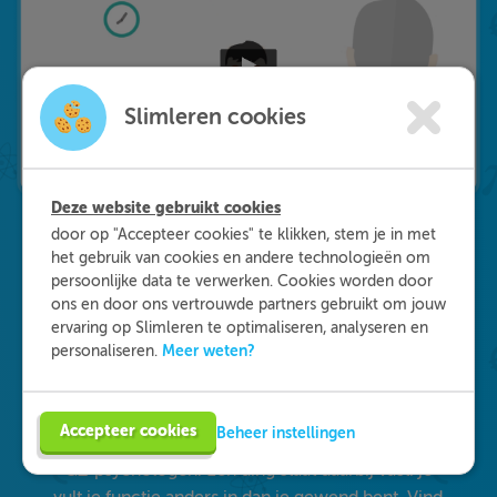
Slimleren cookies
Deze website gebruikt cookies
door op "Accepteer cookies" te klikken, stem je in met
het gebruik van cookies en andere technologieën om
persoonlijke data te verwerken. Cookies worden door
Waarom kiezen voor
ons en door ons vertrouwde partners gebruikt om jouw
Slimleren
?
ervaring op Slimleren te optimaliseren, analyseren en
Meer weten?
personaliseren.
Onderdeel worden van ons multidisciplinaire
team? Dat kan! We zijn op zoek naar starters in
Accepteer cookies
Beheer instellingen
de zorg, maar ook naar medisch specialisten en
GZ-psychologen. Eén ding staat daarbij vast: je
vult je functie anders in dan je gewend bent. Vind