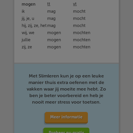
mogen
tt
vt
ik
mag
mocht
jij, je, u
mag
mocht
hij, zij, ze, het
mag
mocht
wij, we
mogen
mochten
jullie
mogen
mochten
zij, ze
mogen
mochten
Met Slimleren kun je op een leuke
manier thuis extra oefenen met de
vakken waar jij moeite mee hebt. Zo
ben je beter voorbereid en heb je
nooit meer stress voor toetsen.
Meer informatie
Probeer nu gratis