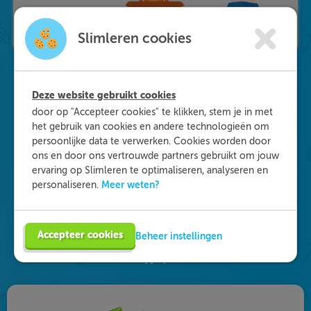
Slimleren cookies
Deze website gebruikt cookies
Waarom kiezen voor
door op "Accepteer cookies" te klikken, stem je in met
het gebruik van cookies en andere technologieën om
Slimleren
?
persoonlijke data te verwerken. Cookies worden door
ons en door ons vertrouwde partners gebruikt om jouw
ervaring op Slimleren te optimaliseren, analyseren en
Onderdeel worden van ons multidisciplinaire
Meer weten?
personaliseren.
team? Dat kan! We zijn op zoek naar starters in
de zorg, maar ook naar medisch specialisten en
GZ-psychologen. Eén ding staat daarbij vast: je
Accepteer cookies
Beheer instellingen
vult je functie anders in dan je gewend bent. Vind
de vacature die bij je past en solliciteer!