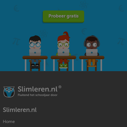
Probeer gratis
Slimleren.nl
Home