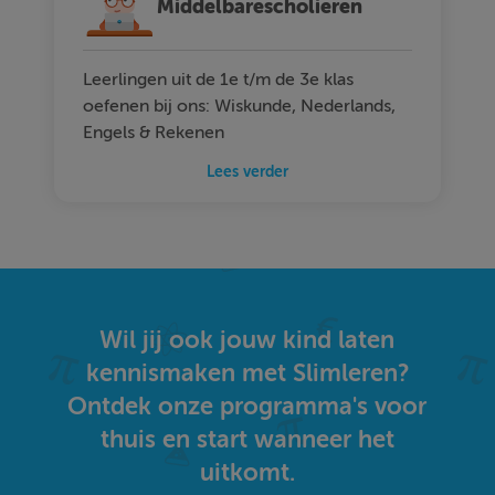
Middelbarescholieren
Leerlingen uit de 1e t/m de 3e klas
oefenen bij ons: Wiskunde, Nederlands,
Engels & Rekenen
Lees verder
Wil jij ook jouw kind laten
kennismaken met Slimleren?
Ontdek onze programma's voor
thuis en start wanneer het
uitkomt.