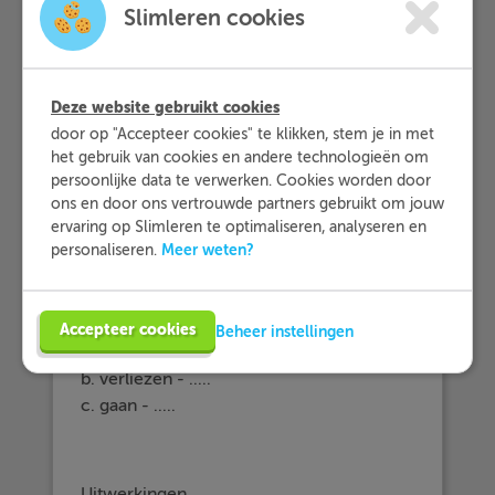
Slimleren cookies
Als er een hoofdpersoon "je/jij"
achter
het werkwoord staat, dan
gebruik je de ik-vorm van het
werkwoord.
Deze website gebruikt cookies
door op "Accepteer cookies" te klikken, stem je in met
het gebruik van cookies en andere technologieën om
persoonlijke data te verwerken. Cookies worden door
Voorbeeldvraag
ons en door ons vertrouwde partners gebruikt om jouw
ervaring op Slimleren te optimaliseren, analyseren en
Meer weten?
personaliseren.
Wat is de
ik -vorm
van de volgende
werkwoorden?
Accepteer cookies
Beheer instellingen
a. worden - .....
b. verliezen - .....
c. gaan - .....
Uitwerkingen