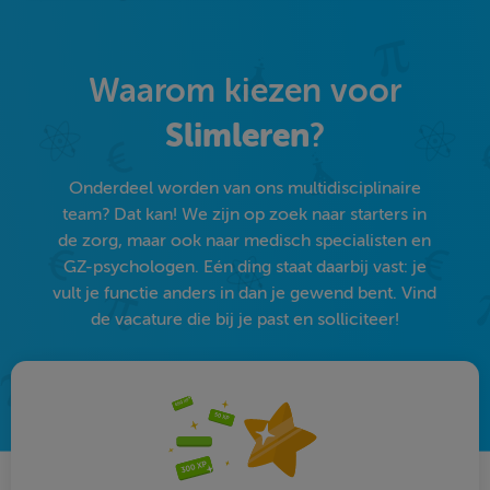
Waarom kiezen voor
Slimleren
?
Onderdeel worden van ons multidisciplinaire
team? Dat kan! We zijn op zoek naar starters in
de zorg, maar ook naar medisch specialisten en
GZ-psychologen. Eén ding staat daarbij vast: je
vult je functie anders in dan je gewend bent. Vind
de vacature die bij je past en solliciteer!