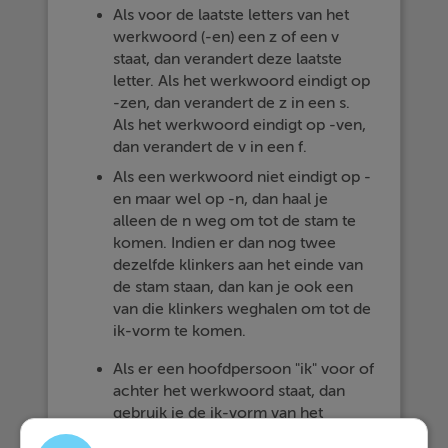
Als voor de laatste letters van het
werkwoord (-en) een z of een v
staat, dan verandert deze laatste
letter. Als het werkwoord eindigt op
-zen, dan verandert de z in een s.
Als het werkwoord eindigt op -ven,
dan verandert de v in een f.
Als een werkwoord niet eindigt op -
en maar wel op -n, dan haal je
alleen de n weg om tot de stam te
komen. Indien er dan nog twee
dezelfde klinkers aan het einde van
de stam staan, dan kan je ook een
van die klinkers weghalen om tot de
ik-vorm te komen.
Als er een hoofdpersoon "ik" voor of
achter het werkwoord staat, dan
gebruik je de ik-vorm van het
werkwoord.