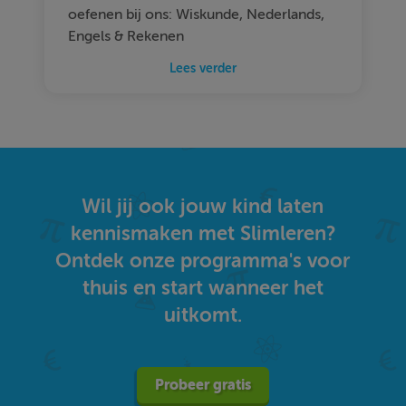
oefenen bij ons: Wiskunde, Nederlands,
Engels & Rekenen
Lees verder
Wil jij ook jouw kind laten
kennismaken met Slimleren?
Ontdek onze programma's voor
thuis en start wanneer het
uitkomt.
Probeer gratis