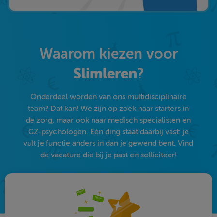
Waarom kiezen voor
Slimleren
?
Onderdeel worden van ons multidisciplinaire
team? Dat kan! We zijn op zoek naar starters in
de zorg, maar ook naar medisch specialisten en
GZ-psychologen. Eén ding staat daarbij vast: je
vult je functie anders in dan je gewend bent. Vind
de vacature die bij je past en solliciteer!