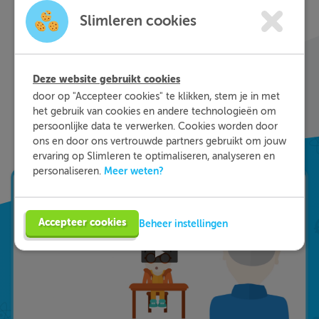
Met Slimleren oefen je online voor de vakken
Slimleren cookies
waar je nog wat moeite mee hebt, waar en
wanneer je maar wilt. Theorie-uitleg, video-
colleges, vuistregels en meer helpen jou om de
stof sneller te begrijpen. Daarnaast krijg je bij
Deze website gebruikt cookies
ieder fout gegeven antwoord direct een heldere
door op "Accepteer cookies" te klikken, stem je in met
uitleg hoe je de vraag het beste kunt oplossen.
het gebruik van cookies en andere technologieën om
Zo leer je sneller en effectiever; dat is pas
persoonlijke data te verwerken. Cookies worden door
ons en door ons vertrouwde partners gebruikt om jouw
Slimleren!
ervaring op Slimleren te optimaliseren, analyseren en
Meer weten?
personaliseren.
Accepteer cookies
Beheer instellingen