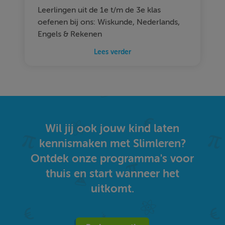
Leerlingen uit de 1e t/m de 3e klas
oefenen bij ons: Wiskunde, Nederlands,
Engels & Rekenen
Lees verder
Wil jij ook jouw kind laten
kennismaken met Slimleren?
Ontdek onze programma's voor
thuis en start wanneer het
uitkomt.