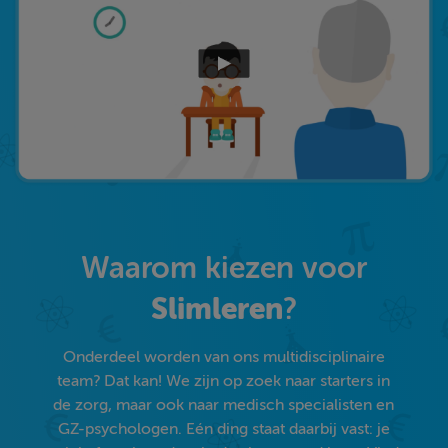
Waarom kiezen voor
Slimleren
?
Onderdeel worden van ons multidisciplinaire
team? Dat kan! We zijn op zoek naar starters in
de zorg, maar ook naar medisch specialisten en
GZ-psychologen. Eén ding staat daarbij vast: je