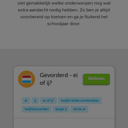
ziet gemakkelijk welke onderwerpen nog wat
extra aandacht nodig hebben. Zo ben je altijd
voorbereid op toetsen en ga je fluitend het
schooljaar door.
Gevorderd - ei
Oefenen
of ij?
ei
ij
ei of ij?
twijfel lettercombinaties
twijfelwoorden
lange ij
korte ei