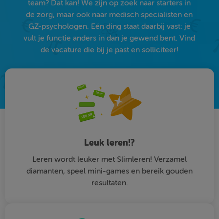
team? Dat kan! We zijn op zoek naar starters in
de zorg, maar ook naar medisch specialisten en
GZ-psychologen. Eén ding staat daarbij vast: je
vult je functie anders in dan je gewend bent. Vind
de vacature die bij je past en solliciteer!
Leuk leren!?
Leren wordt leuker met Slimleren! Verzamel
diamanten, speel mini-games en bereik gouden
resultaten.