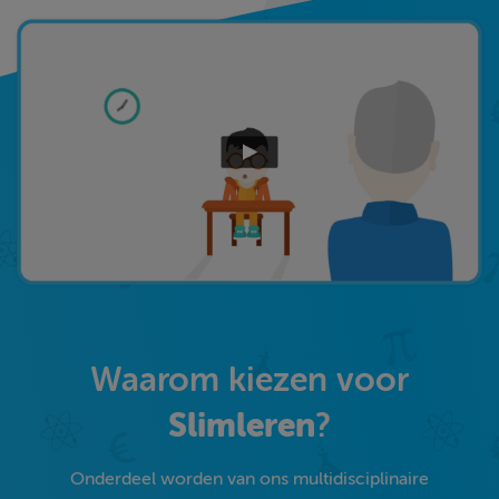
Waarom kiezen voor
Slimleren
?
Onderdeel worden van ons multidisciplinaire