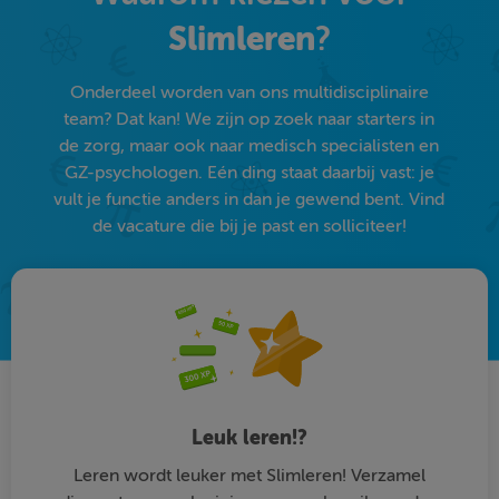
Slimleren
?
Onderdeel worden van ons multidisciplinaire
team? Dat kan! We zijn op zoek naar starters in
de zorg, maar ook naar medisch specialisten en
GZ-psychologen. Eén ding staat daarbij vast: je
vult je functie anders in dan je gewend bent. Vind
de vacature die bij je past en solliciteer!
Leuk leren!?
Leren wordt leuker met Slimleren! Verzamel