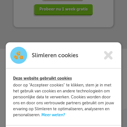
Probeer nu 1 week gratis
Slimleren cookies
Slimleren
Wat is
nou
Deze website gebruikt cookies
eigenlijk?
door op "Accepteer cookies" te klikken, stem je in met
het gebruik van cookies en andere technologieën om
Met Slimleren oefen je online voor de vakken
persoonlijke data te verwerken. Cookies worden door
ons en door ons vertrouwde partners gebruikt om jouw
waar je nog wat moeite mee hebt, waar en
ervaring op Slimleren te optimaliseren, analyseren en
wanneer je maar wilt. Theorie-uitleg, video-
Meer weten?
personaliseren.
colleges, vuistregels en meer helpen jou om de
stof sneller te begrijpen. Daarnaast krijg je bij