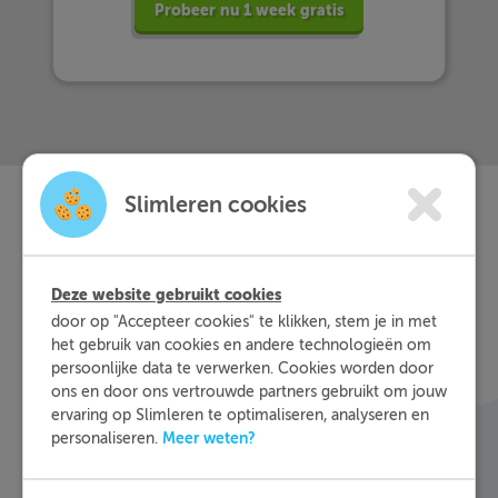
Probeer nu 1 week gratis
Slimleren cookies
Slimleren
Wat is
nou
eigenlijk?
Deze website gebruikt cookies
door op "Accepteer cookies" te klikken, stem je in met
het gebruik van cookies en andere technologieën om
Met Slimleren oefen je online voor de vakken
persoonlijke data te verwerken. Cookies worden door
waar je nog wat moeite mee hebt, waar en
ons en door ons vertrouwde partners gebruikt om jouw
wanneer je maar wilt. Theorie-uitleg, video-
ervaring op Slimleren te optimaliseren, analyseren en
colleges, vuistregels en meer helpen jou om de
Meer weten?
personaliseren.
stof sneller te begrijpen. Daarnaast krijg je bij
ieder fout gegeven antwoord direct een heldere