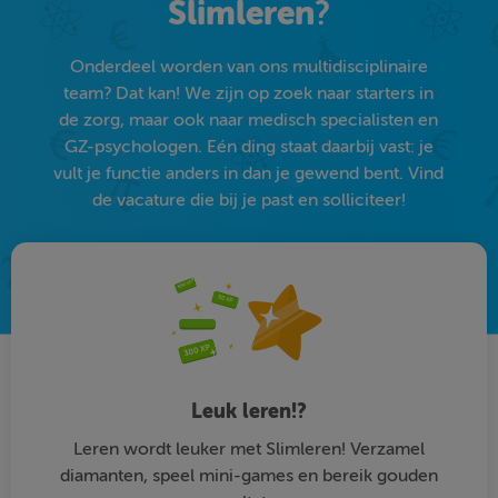
Slimleren
?
Onderdeel worden van ons multidisciplinaire
team? Dat kan! We zijn op zoek naar starters in
de zorg, maar ook naar medisch specialisten en
GZ-psychologen. Eén ding staat daarbij vast: je
vult je functie anders in dan je gewend bent. Vind
de vacature die bij je past en solliciteer!
Leuk leren!?
Leren wordt leuker met Slimleren! Verzamel
diamanten, speel mini-games en bereik gouden