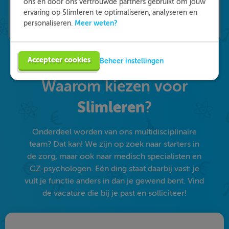
ons en door ons vertrouwde partners gebruikt om jouw
ervaring op Slimleren te optimaliseren, analyseren en
Meer weten?
personaliseren.
Accepteer cookies
Beheer instellingen
Waarom kiezen voor
Slimleren
?
Onderdeel worden van ons multidisciplinaire
team? Dat kan! We zijn op zoek naar starters in
de zorg, maar ook naar medisch specialisten en
GZ-psychologen. Eén ding staat daarbij vast: je
vult je functie anders in dan je gewend bent. Vind
de vacature die bij je past en solliciteer!