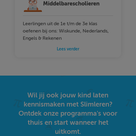
Middelbarescholieren
Leerlingen uit de 1e t/m de 3e klas
oefenen bij ons: Wiskunde, Nederlands,
Engels & Rekenen
Lees verder
Wil jij ook jouw kind laten
kennismaken met Slimleren?
Ontdek onze programma's voor
thuis en start wanneer het
uitkomt.