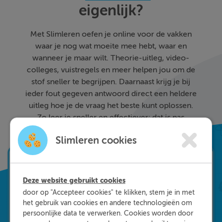
eigenlijk?
Met Slimleren oefen je online voor de vakken
waar je nog wat moeite mee hebt, waar en
wanneer je maar wilt. Theorie-uitleg, video-
colleges, vuistregels en meer helpen jou om de
stof sneller te begrijpen. Daarnaast krijg je bij
ieder fout gegeven antwoord direct een heldere
uitleg hoe je de vraag het beste kunt oplossen.
Zo leer je sneller en effectiever; dat is pas
Slimleren!
Slimleren cookies
Deze website gebruikt cookies
door op "Accepteer cookies" te klikken, stem je in met
het gebruik van cookies en andere technologieën om
persoonlijke data te verwerken. Cookies worden door