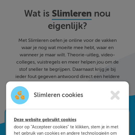
Slimleren
Wat is
nou
eigenlijk?
Met Slimleren oefen je online voor de vakken
waar je nog wat moeite mee hebt, waar en
wanneer je maar wilt. Theorie-uitleg, video-
colleges, vuistregels en meer helpen jou om de
stof sneller te begrijpen. Daarnaast krijg je bij
ieder fout gegeven antwoord direct een heldere
uitleg hoe je de vraag het beste kunt oplossen.
Zo leer je sneller en effectiever; dat is pas
Slimleren cookies
Slimleren!
Deze website gebruikt cookies
door op "Accepteer cookies" te klikken, stem je in met
het gebruik van cookies en andere technologieën om