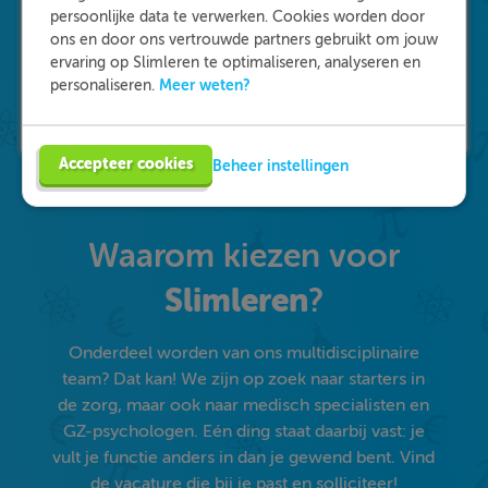
persoonlijke data te verwerken. Cookies worden door
ons en door ons vertrouwde partners gebruikt om jouw
ervaring op Slimleren te optimaliseren, analyseren en
Meer weten?
personaliseren.
Accepteer cookies
Beheer instellingen
Waarom kiezen voor
Slimleren
?
Onderdeel worden van ons multidisciplinaire
team? Dat kan! We zijn op zoek naar starters in
de zorg, maar ook naar medisch specialisten en
GZ-psychologen. Eén ding staat daarbij vast: je
vult je functie anders in dan je gewend bent. Vind
de vacature die bij je past en solliciteer!