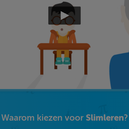
Slimleren
Waarom kiezen voor
?