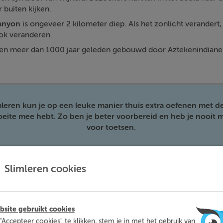
 buiten kijken.
anyon
is ongeveer 2 kilometer diep. Als het zonlicht verandert, 
ok veranderen.
n meer dan 1000 jaar geleden gebouwd door Aztekenindiane
mleren kun je op een leuke manier thuis extra oefenen met d
moeite mee hebt. Zo ben je beter voorbereid en heb je nooit m
voor toetsen.
Meer informatie
Probeer nu gratis
Slimleren cookies
site gebruikt cookies
"Accepteer cookies" te klikken, stem je in met het gebruik van