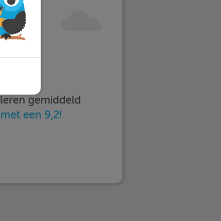
imleren gemiddeld
n
met een 9,2!