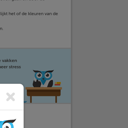
lijkt het of de kleuren van de
n.
e vakken
eer stress