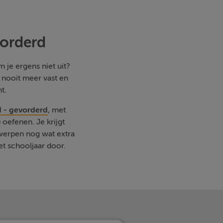
vorderd
 je ergens niet uit?
e nooit meer vast en
t.
 - gevorderd
, met
oefenen. Je krijgt
rwerpen nog wat extra
et schooljaar door.