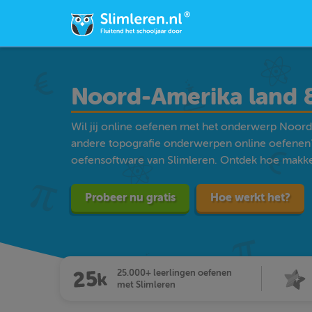
Noord-Amerika land 
Wil jij online oefenen met het onderwerp Noord
andere topografie onderwerpen online oefenen?
oefensoftware van Slimleren. Ontdek hoe makkelij
Probeer nu gratis
Hoe werkt het?
25.000+ leerlingen oefenen
met Slimleren