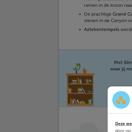
ramen in de kroon naar
De prachtige
Grand C
stenen in de Canyon o
Aztekentempels
werde
Met Sli
waar jij 
Deze web
door op 