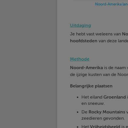
Noord-Amerika la
Uitdaging
Je hebt vast weleens van
No
hoofdsteden
van deze land
Methode
Noord-Amerika
is de naam v
de ijzige kusten van de Noo
Belangrijke plaatsen
Het eiland
Groenland
i
en sneeuw.
De
Rocky Mountains
v
zeedieren gevonden.
Het
Vrijheidsbeeld
is 