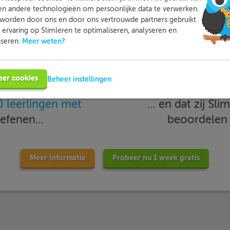
en andere technologieën om persoonlijke data te verwerken.
worden door ons en door ons vertrouwde partners gebruikt
ervaring op Slimleren te optimaliseren, analyseren en
Meer weten?
iseren.
eer cookies
Beheer instellingen
 leerlingen met
… en dat zij Sl
oefenen…
beoordele
Meer informatie
Probeer nu 1 week gratis