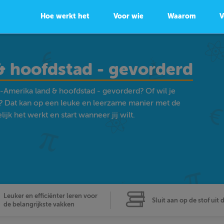
Hoe werkt het
Voor wie
Waarom
V
& hoofdstad - gevorderd
-Amerika land & hoofdstad - gevorderd? Of wil je
 Dat kan op een leuke en leerzame manier met de
k het werkt en start wanneer jij wilt.
Leuker en efficiënter leren voor
Sluit aan op de stof uit 
de belangrijkste vakken