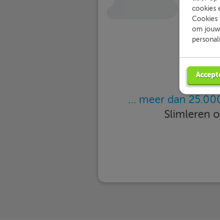
cookies 
Cookies 
om jouw 
personal
Accept
… meer dan 25.000
Slimleren 