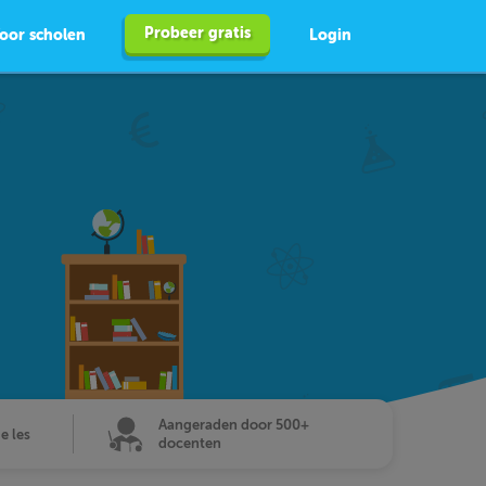
Probeer gratis
oor scholen
Login
Aangeraden door 500+
de les
docenten