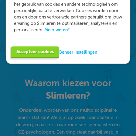
het gebruik van cookies en andere technologieën om
persoonlijke data te verwerken. Cookies worden door
ons en door ons vertrouwde partners gebruikt om jouw
ervaring op Slimleren te optimaliseren, analyseren en
Meer weten?
personaliseren.
Accepteer cookies
Beheer instellingen
Waarom kiezen voor
Slimleren
?
Onderdeel worden van ons multidisciplinaire
team? Dat kan! We zijn op zoek naar starters in
de zorg, maar ook naar medisch specialisten en
GZ-psychologen. Eén ding staat daarbij vast: je