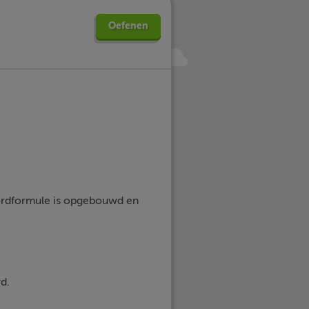
Oefenen
oordformule is opgebouwd en
d.