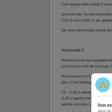
Finn spaart elke week 5 euro 
Je kunt hier nu een woordfor
Finn 5 euro erbij in de spaarp
De woordformule wordt du
Voorbeeld 3
Marian koopt een prepaid ka
uitrekenen met de formule:
Na hoeveel minuten bellen is
dan is het beltegoed namelij
15 - 0,20 x aantal minuten =
0,20 x aantal minuten = 15
aantal minuten = 15 : 0,2 = 
Deze web
door op 