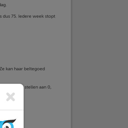
dag.
s dus 75. Iedere week stopt
 Ze kan haar beltegoed
 gelijk te stellen aan 0,