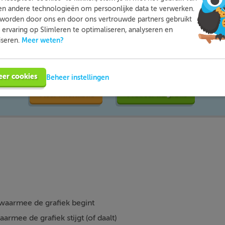
en andere technologieën om persoonlijke data te verwerken.
worden door ons en door ons vertrouwde partners gebruikt
ervaring op Slimleren te optimaliseren, analyseren en
Meer weten?
mleren kun je op een leuke manier thuis extra oefenen met d
iseren.
moeite mee hebt. Zo ben je beter voorbereid en heb je nooit m
voor toetsen.
eer cookies
Beheer instellingen
Meer informatie
Probeer nu gratis
 waarmee de grafiek begint
aarmee de grafiek stijgt (of daalt)