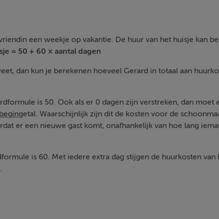
vriendin een weekje op vakantie. De huur van het huisje kan 
sje = 50 + 60 × aantal dagen
weet, dan kun je berekenen hoeveel Gerard in totaal aan huurk
dformule is 50. Ook als er 0 dagen zijn verstreken, dan moet e
begin
getal. Waarschijnlijk zijn dit de kosten voor de schoonma
rdat er een nieuwe gast komt, onafhankelijk van hoe lang iema
ormule is 60. Met iedere extra dag stijgen de huurkosten van
.