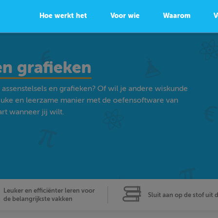
Hoe werkt het
Voor wie
Waarom
V
en grafieken
 assenstelsels en grafieken? Of wil je andere wiskunde
euke en leerzame manier met de oefensoftware van
t wanneer jij wilt.
Leuker en efficiënter leren voor
Sluit aan op de stof uit 
de belangrijkste vakken