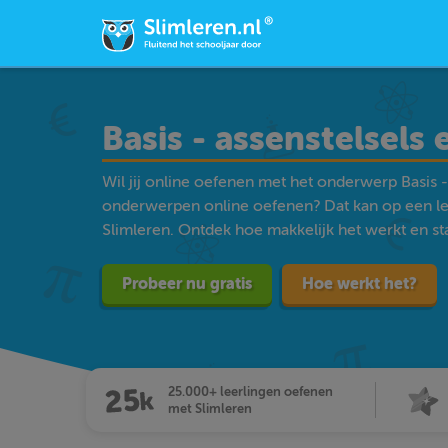
Basis - assenstelsels 
Wil jij online oefenen met het onderwerp Basis -
onderwerpen online oefenen? Dat kan op een l
Slimleren. Ontdek hoe makkelijk het werkt en star
Probeer nu gratis
Hoe werkt het?
25.000+ leerlingen oefenen
met Slimleren