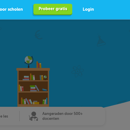
Probeer gratis
oor scholen
Login
Aangeraden door 500+
de les
docenten