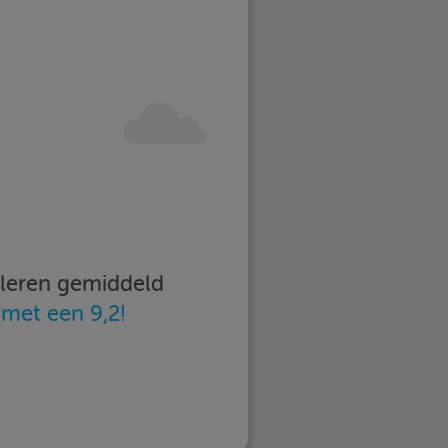
imleren gemiddeld
n
met een 9,2!