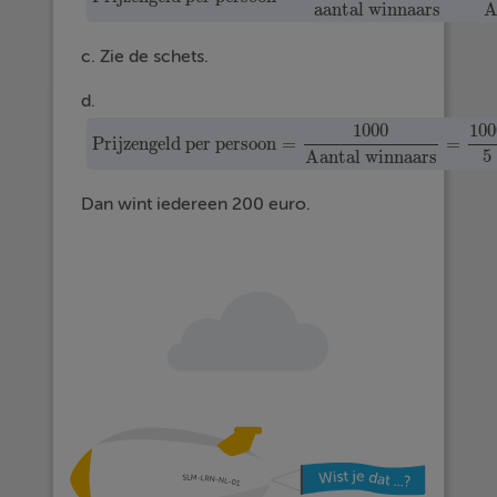
aantal winnaars
A
c. Zie de schets.
d.
1000
100
Prijzengeld per persoon
=
=
Prijzengeld per persoon
=
1000
Aantal winnaars
=
10
5
Aantal winnaars
Dan wint iedereen 200 euro.