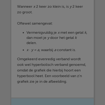
Wanneer
x
2 keer zo klein is, is
y
2 keer
zo groot.
Oftewel samengevat:
Vermenigvuldig je
x
met een getal
k
,
dan moet je
y
door het getal
k
delen.
x
·
y = a
, waarbij
a
constant is.
Omgekeerd evenredig verband wordt
ook wel hyperbolisch verband genoemd,
omdat de grafiek die hierbij hoort een
hyperbool heet. Een voorbeeld van z'n
grafiek zie je in de afbeelding.