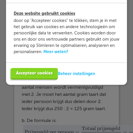
=
500
zij per persoon
euro per
1000
2
=
500
2
persoon. Schrijf de formule op.
Deze website gebruikt cookies
door op "Accepteer cookies" te klikken, stem je in met
c. Schets de grafiek.
het gebruik van cookies en andere technologieën om
persoonlijke data te verwerken. Cookies worden door
d. Hoeveel geld wint iemand als er 5
ons en door ons vertrouwde partners gebruikt om jouw
mensen een winnend lot hebben?
ervaring op Slimleren te optimaliseren, analyseren en
Meer weten?
personaliseren.
Uitwerking
Accepteer cookies
Beheer instellingen
a. Nu 6 mensen in plaats van 3, dus het
aantal mensen wordt vermenigvuldigd
met 2. Je moet het aantal gram taart dat
ieder persoon krijgt dus delen door 2.
Ieder krijgt dus 250 : 2 = 125 gram taart.
b. De formule is:
Totaal prijzengeld
Prijzengeld per persoon
=
=
Prijzengeld per persoon
=
Totaal prijzengeld
aantal 