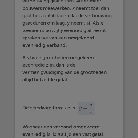
verbouwing gaat duren. Als er meer
bouwers meewerken,
x
neemt toe, dan
gaat het aantal dagen dat de verbouwing
gaat duren om laag, y neemt af. Als
x
toeneemt terwijl
y
evenredig afneemt
spreken we van een
omgekeerd
evenredig verband.
Als twee grootheden omgekeerd
evenredig zijn, dan is de
vermenigvuldiging van de grootheden
altijd hetzelfde getal.
a
=
De standaard formule is
y
=
a
x
y
x
Wanneer een
verband omgekeerd
evenredig
is, is
a
altijd een vast getal.