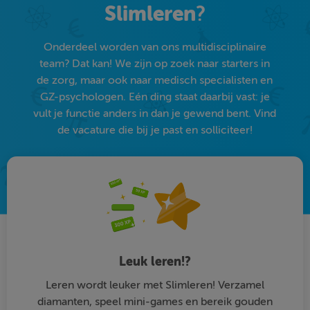
Slimleren
?
Onderdeel worden van ons multidisciplinaire
team? Dat kan! We zijn op zoek naar starters in
de zorg, maar ook naar medisch specialisten en
GZ-psychologen. Eén ding staat daarbij vast: je
vult je functie anders in dan je gewend bent. Vind
de vacature die bij je past en solliciteer!
Leuk leren!?
Leren wordt leuker met Slimleren! Verzamel
diamanten, speel mini-games en bereik gouden