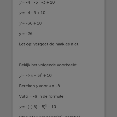
y
= -4 ⋅ -3 ⋅ -3 + 10
y
= -4 ⋅ 9 + 10
y
= -36 + 10
y = -26
Let op: vergeet de haakjes niet.
Bekijk het volgende voorbeeld:
y
= -(-
x
– 5)² + 10
Bereken
y
voor
x
= -8.
Vul x = -8 in de formule:
y
= -(-(-8) – 5)² + 10