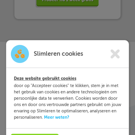
Slimleren cookies
Slimleren
Wat is
nou
eigenlijk?
Deze website gebruikt cookies
door op "Accepteer cookies" te klikken, stem je in met
het gebruik van cookies en andere technologieën om
Met Slimleren oefen je online voor de vakken
persoonlijke data te verwerken. Cookies worden door
waar je nog wat moeite mee hebt, waar en
ons en door ons vertrouwde partners gebruikt om jouw
wanneer je maar wilt. Theorie-uitleg, video-
ervaring op Slimleren te optimaliseren, analyseren en
colleges, vuistregels en meer helpen jou om de
Meer weten?
personaliseren.
stof sneller te begrijpen. Daarnaast krijg je bij
ieder fout gegeven antwoord direct een heldere