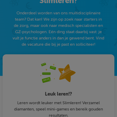
Slimleren
?
Onderdeel worden van ons multidisciplinaire
team? Dat kan! We zijn op zoek naar starters in
de zorg, maar ook naar medisch specialisten en
GZ-psychologen. Eén ding staat daarbij vast: je
vult je functie anders in dan je gewend bent. Vind
de vacature die bij je past en solliciteer!
Leuk leren!?
Leren wordt leuker met Slimleren! Verzamel
diamanten, speel mini-games en bereik gouden
resultaten.