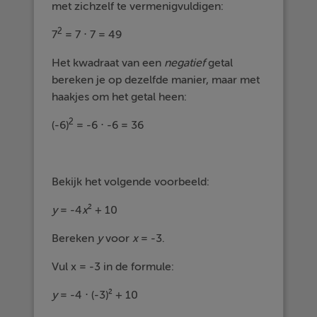
met zichzelf te vermenigvuldigen:
2
7
= 7 ⋅ 7 = 49
Het kwadraat van een
negatief
getal
bereken je op dezelfde manier, maar met
haakjes om het getal heen:
2
(-6)
= -6 ⋅ -6 = 36
Bekijk het volgende voorbeeld:
y
= -4
x
² + 10
Bereken
y
voor
x
= -3.
Vul x = -3 in de formule:
y
= -4 ⋅ (-3)² + 10