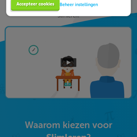
uitleg hoe je de vraag het beste kunt oplossen.
Accepteer cookies
Beheer instellingen
Zo leer je sneller en effectiever; dat is pas
Slimleren!
Waarom kiezen voor