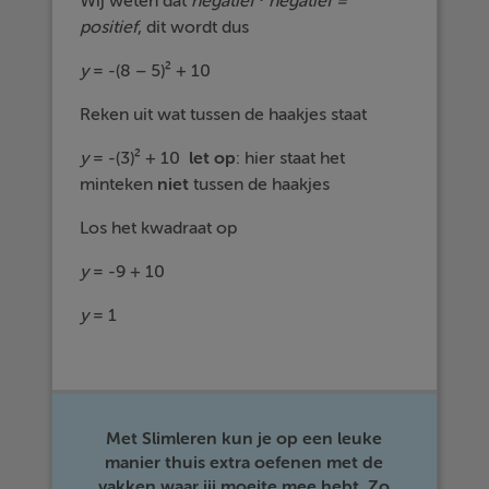
Wij weten dat
negatief
⋅
negatief =
positief
, dit wordt dus
y
= -(8 – 5)² + 10
Reken uit wat tussen de haakjes staat
y
= -(3)² + 10
let op
: hier staat het
minteken
niet
tussen de haakjes
Los het kwadraat op
y
= -9 + 10
y
= 1
Met Slimleren kun je op een leuke
manier thuis extra oefenen met de
vakken waar jij moeite mee hebt. Zo