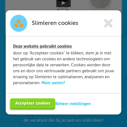
Slimleren cookies
Deze website gebruikt cookies
door op "Accepteer cookies" te klikken, stem je in met
Waarom kiezen voor
het gebruik van cookies en andere technologieën om
persoonlijke data te verwerken. Cookies worden door
Slimleren
?
ons en door ons vertrouwde partners gebruikt om jouw
ervaring op Slimleren te optimaliseren, analyseren en
Meer weten?
personaliseren.
Onderdeel worden van ons multidisciplinaire
team? Dat kan! We zijn op zoek naar starters in
de zorg, maar ook naar medisch specialisten en
Accepteer cookies
Beheer instellingen
GZ-psychologen. Eén ding staat daarbij vast: je
vult je functie anders in dan je gewend bent. Vind
de vacature die bij je past en solliciteer!