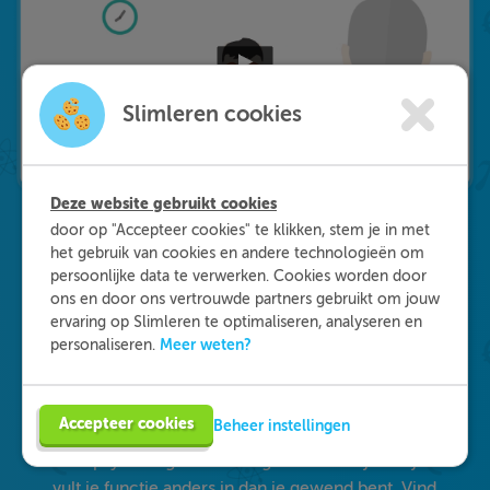
Slimleren cookies
Deze website gebruikt cookies
door op "Accepteer cookies" te klikken, stem je in met
het gebruik van cookies en andere technologieën om
Waarom kiezen voor
persoonlijke data te verwerken. Cookies worden door
ons en door ons vertrouwde partners gebruikt om jouw
Slimleren
?
ervaring op Slimleren te optimaliseren, analyseren en
Meer weten?
personaliseren.
Onderdeel worden van ons multidisciplinaire
team? Dat kan! We zijn op zoek naar starters in
Accepteer cookies
Beheer instellingen
de zorg, maar ook naar medisch specialisten en
GZ-psychologen. Eén ding staat daarbij vast: je
vult je functie anders in dan je gewend bent. Vind