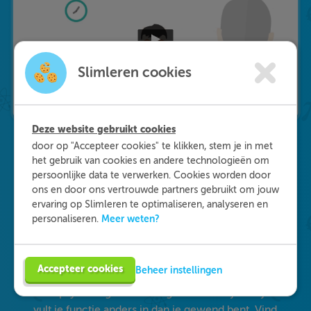
Slimleren cookies
Deze website gebruikt cookies
door op "Accepteer cookies" te klikken, stem je in met
het gebruik van cookies en andere technologieën om
Waarom kiezen voor
persoonlijke data te verwerken. Cookies worden door
ons en door ons vertrouwde partners gebruikt om jouw
Slimleren
?
ervaring op Slimleren te optimaliseren, analyseren en
Meer weten?
personaliseren.
Onderdeel worden van ons multidisciplinaire
team? Dat kan! We zijn op zoek naar starters in
Accepteer cookies
Beheer instellingen
de zorg, maar ook naar medisch specialisten en
GZ-psychologen. Eén ding staat daarbij vast: je
vult je functie anders in dan je gewend bent. Vind