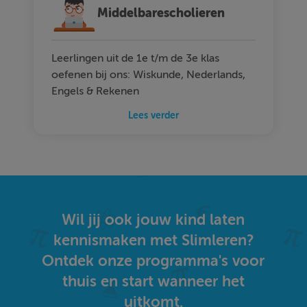
Middelbarescholieren
Leerlingen uit de 1e t/m de 3e klas
oefenen bij ons: Wiskunde, Nederlands,
Engels & Rekenen
Lees verder
Wil jij ook jouw kind laten
kennismaken met Slimleren?
Ontdek onze programma's voor
thuis en start wanneer het
uitkomt.