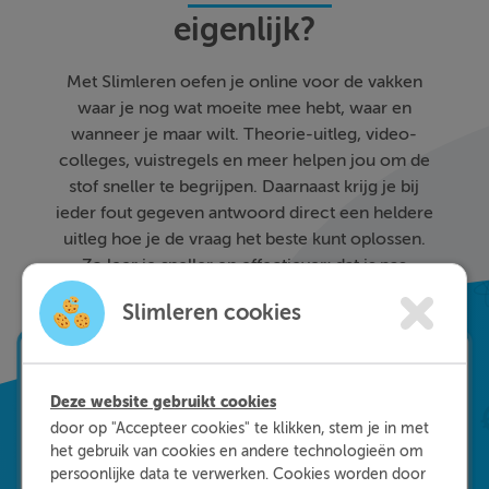
eigenlijk?
Met Slimleren oefen je online voor de vakken
waar je nog wat moeite mee hebt, waar en
wanneer je maar wilt. Theorie-uitleg, video-
colleges, vuistregels en meer helpen jou om de
stof sneller te begrijpen. Daarnaast krijg je bij
ieder fout gegeven antwoord direct een heldere
uitleg hoe je de vraag het beste kunt oplossen.
Zo leer je sneller en effectiever; dat is pas
Slimleren!
Slimleren cookies
Deze website gebruikt cookies
door op "Accepteer cookies" te klikken, stem je in met
het gebruik van cookies en andere technologieën om
persoonlijke data te verwerken. Cookies worden door