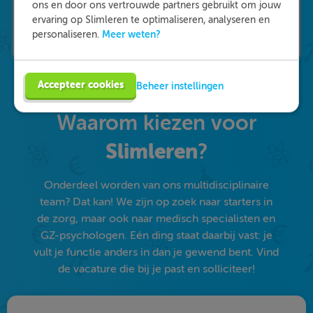
ons en door ons vertrouwde partners gebruikt om jouw
ervaring op Slimleren te optimaliseren, analyseren en
Meer weten?
personaliseren.
Accepteer cookies
Beheer instellingen
Waarom kiezen voor
Slimleren
?
Onderdeel worden van ons multidisciplinaire
team? Dat kan! We zijn op zoek naar starters in
de zorg, maar ook naar medisch specialisten en
GZ-psychologen. Eén ding staat daarbij vast: je
vult je functie anders in dan je gewend bent. Vind
de vacature die bij je past en solliciteer!