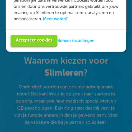
persoonlijke data te verwerken. Cookies worden door
ons en door ons vertrouwde partners gebruikt om jouw
ervaring op Slimleren te optimaliseren, analyseren en
Meer weten?
personaliseren.
Accepteer cookies
Beheer instellingen
Waarom kiezen voor
Slimleren
?
Onderdeel worden van ons multidisciplinaire
team? Dat kan! We zijn op zoek naar starters in
de zorg, maar ook naar medisch specialisten en
GZ-psychologen. Eén ding staat daarbij vast: je
vult je functie anders in dan je gewend bent. Vind
de vacature die bij je past en solliciteer!