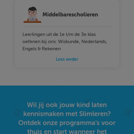
Middelbarescholieren
Leerlingen uit de 1e t/m de 3e klas
oefenen bij ons: Wiskunde, Nederlands,
Engels & Rekenen
Lees verder
Wil jij ook jouw kind laten
kennismaken met Slimleren?
Ontdek onze programma's voor
thuis en start wanneer het