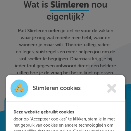
Slimleren
Wat is
nou
eigenlijk?
Met Slimleren oefen je online voor de vakken
waar je nog wat moeite mee hebt, waar en
wanneer je maar wilt. Theorie-uitleg, video-
colleges, vuistregels en meer helpen jou om de
stof sneller te begrijpen. Daarnaast krijg je bij
ieder fout gegeven antwoord direct een heldere
uitleg hoe je de vraag het beste kunt oplossen.
Zo leer je sneller en effectiever; dat is pas
Slimleren!
Slimleren cookies
Deze website gebruikt cookies
door op "Accepteer cookies" te klikken, stem je in met
het gebruik van cookies en andere technologieën om