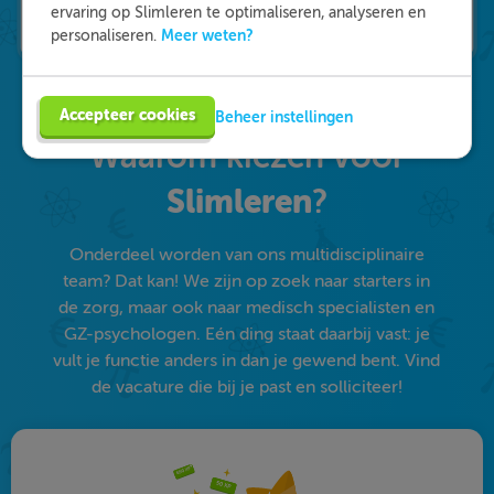
ervaring op Slimleren te optimaliseren, analyseren en
Meer weten?
personaliseren.
Accepteer cookies
Beheer instellingen
Waarom kiezen voor
Slimleren
?
Onderdeel worden van ons multidisciplinaire
team? Dat kan! We zijn op zoek naar starters in
de zorg, maar ook naar medisch specialisten en
GZ-psychologen. Eén ding staat daarbij vast: je
vult je functie anders in dan je gewend bent. Vind
de vacature die bij je past en solliciteer!