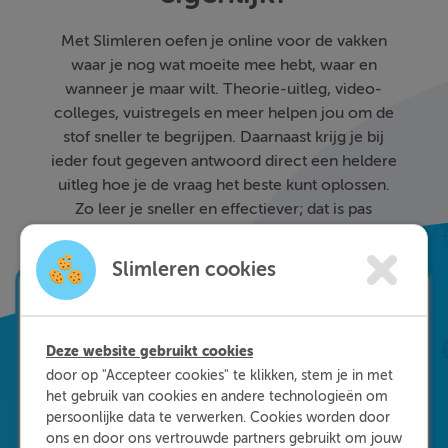
Met Slimleren oefen je online voor de vakken
waar je nog wat moeite mee hebt, waar en
wanneer je maar wilt. Theorie-uitleg, video-
colleges, vuistregels en meer helpen jou om de
stof sneller te begrijpen. Daarnaast krijg je bij
ieder fout gegeven antwoord direct een heldere
uitleg hoe je de vraag het beste kunt oplossen.
Zo leer je sneller en effectiever; dat is pas
Slimleren!
Slimleren cookies
Deze website gebruikt cookies
door op "Accepteer cookies" te klikken, stem je in met
het gebruik van cookies en andere technologieën om
persoonlijke data te verwerken. Cookies worden door
ons en door ons vertrouwde partners gebruikt om jouw