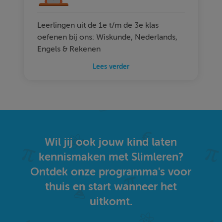
Leerlingen uit de 1e t/m de 3e klas
oefenen bij ons: Wiskunde, Nederlands,
Engels & Rekenen
Lees verder
Wil jij ook jouw kind laten
kennismaken met Slimleren?
Ontdek onze programma's voor
thuis en start wanneer het
uitkomt.