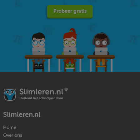
Probeer gratis
Slimleren.nl
Home
Over ons