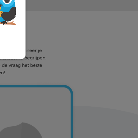
 waar en wanneer je
 sneller te begrijpen.
e de vraag het beste
en!