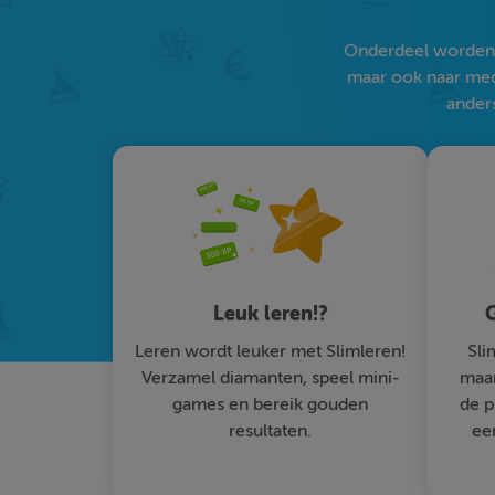
Onderdeel worden v
maar ook naar medi
anders
Leuk leren!?
G
Leren wordt leuker met Slimleren!
Sli
Verzamel diamanten, speel mini-
maar
games en bereik gouden
de p
resultaten.
ee