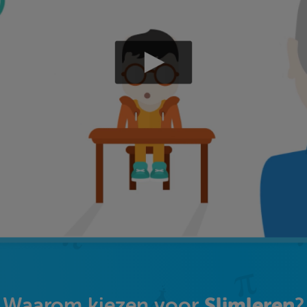
Slimleren
Waarom kiezen voor
?