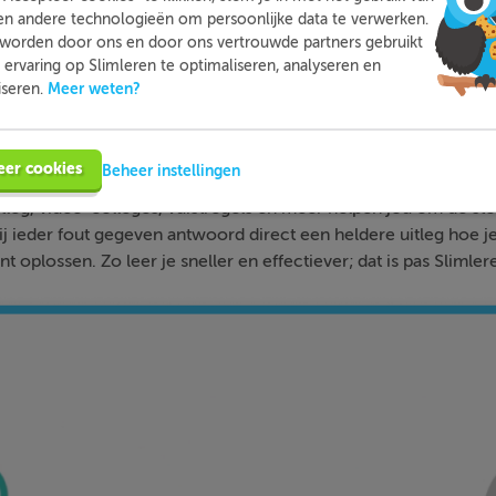
en andere technologieën om persoonlijke data te verwerken.
worden door ons en door ons vertrouwde partners gebruikt
ervaring op Slimleren te optimaliseren, analyseren en
Meer weten?
iseren.
Slimleren
Wat is
nou eigenlijk?
eer cookies
Beheer instellingen
n je online voor de vakken waar je nog wat moeite mee hebt,
tleg, video-colleges, vuistregels en meer helpen jou om de stof
bij ieder fout gegeven antwoord direct een heldere uitleg hoe j
nt oplossen. Zo leer je sneller en effectiever; dat is pas Slimler