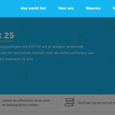
Hoe werkt het
Voor wie
Waarom
V
t 25
nigvuldigen tot 25? Of wil je andere wiskunde
euke en leerzame manier met de oefensoftware van
t wanneer jij wilt.
Leuker en efficiënter leren voor
Sluit aan op de stof uit 
de belangrijkste vakken