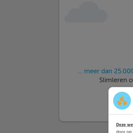
… meer dan 25.000
Slimleren 
Deze web
door op 