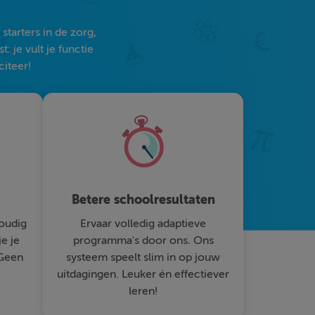
tarters in de zorg,
 je vult je functie
citeer!
Betere schoolresultaten
oudig
Ervaar volledig adaptieve
je je
programma's door ons. Ons
 Geen
systeem speelt slim in op jouw
uitdagingen. Leuker én effectiever
leren!