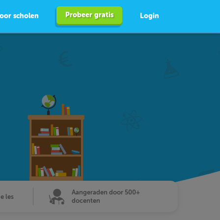
Probeer gratis
oor scholen
Login
Aangeraden door 500+
de les
docenten