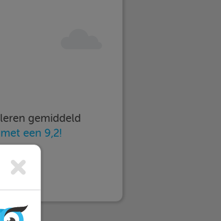
imleren gemiddeld
n
met een 9,2!