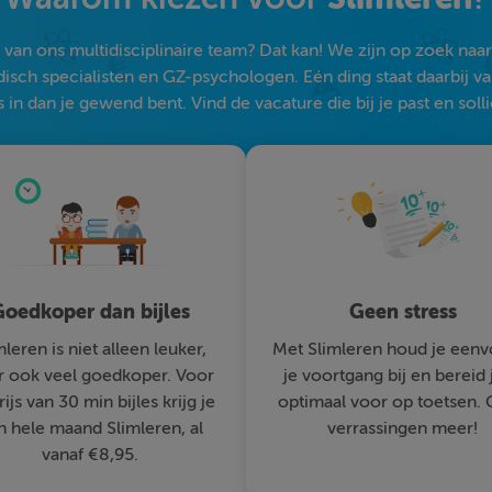
an ons multidisciplinaire team? Dat kan! We zijn op zoek naar s
sch specialisten en GZ-psychologen. Eén ding staat daarbij vast:
 in dan je gewend bent. Vind de vacature die bij je past en solli
oedkoper dan bijles
Geen stress
mleren is niet alleen leuker,
Met Slimleren houd je eenv
 ook veel goedkoper. Voor
je voortgang bij en bereid 
rijs van 30 min bijles krijg je
optimaal voor op toetsen.
n hele maand Slimleren, al
verrassingen meer!
vanaf €8,95.