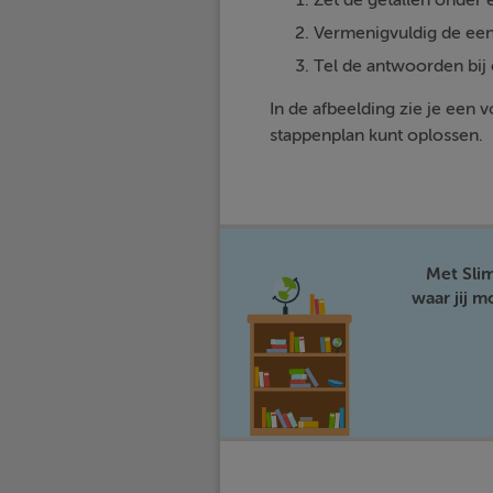
Zet de getallen onder e
Vermenigvuldig de een
Tel de antwoorden bij 
In de afbeelding zie je een
stappenplan kunt oplossen.
Met Sli
waar jij 