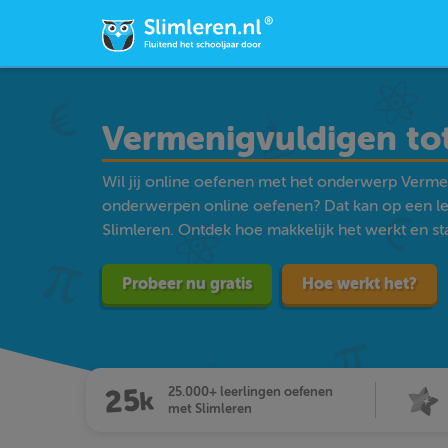
Vermenigvuldigen to
Wil jij online oefenen met het onderwerp Verme
onderwerpen online oefenen? Dat kan op een l
Slimleren. Ontdek hoe makkelijk het werkt en star
Probeer nu gratis
Hoe werkt het?
25.000+ leerlingen oefenen
met Slimleren