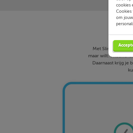
cookies 
Cookies 
om jouw 
personal
Accept
Met Slimleren oefe
maar wilt. Theorie-ui
Daarnaast krijg je 
ku