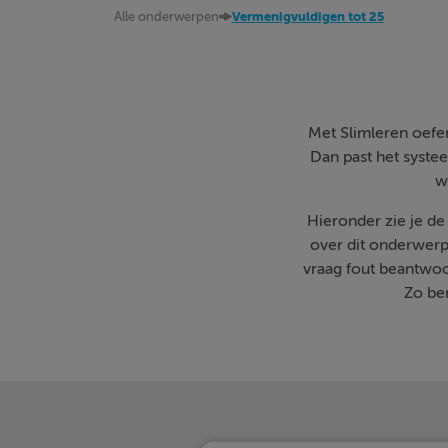
Alle onderwerpen
Vermenigvuldigen tot 25
Met Slimleren oefen 
Dan past het systee
w
Hieronder zie je d
over dit onderwerp
vraag fout beantwoo
Zo ben