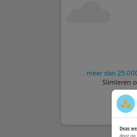
… meer dan 25.000
Slimleren 
Deze web
door op 