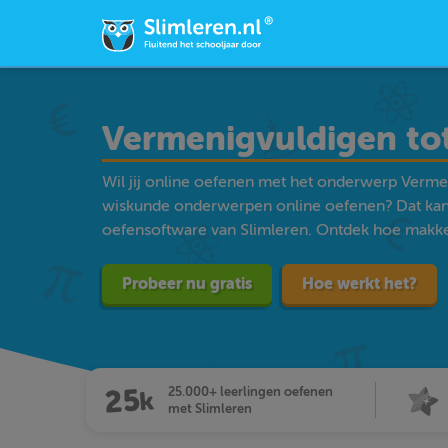
Vermenigvuldigen to
Wil jij online oefenen met het onderwerp Verme
wiskunde onderwerpen online oefenen? Dat kan
oefensoftware van Slimleren. Ontdek hoe makkelij
Probeer nu gratis
Hoe werkt het?
25.000+ leerlingen oefenen
met Slimleren