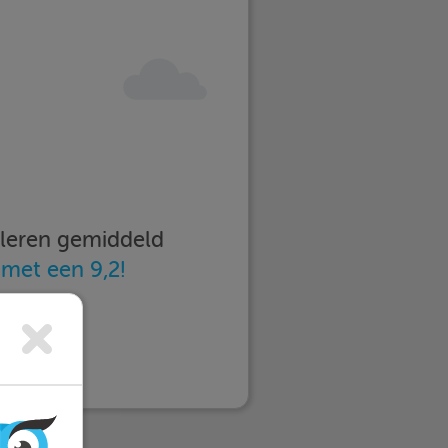
imleren gemiddeld
n
met een 9,2!