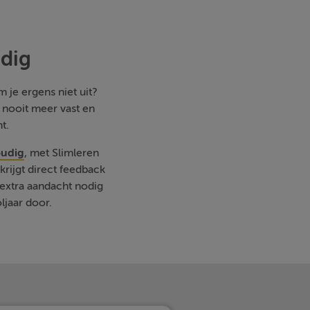
udig
 je ergens niet uit?
e nooit meer vast en
t.
oudig
, met Slimleren
rijgt direct feedback
extra aandacht nodig
ljaar door.