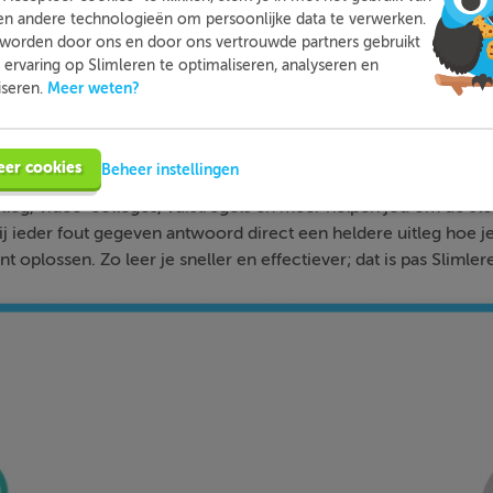
en andere technologieën om persoonlijke data te verwerken.
worden door ons en door ons vertrouwde partners gebruikt
ervaring op Slimleren te optimaliseren, analyseren en
Meer weten?
iseren.
Slimleren
Wat is
nou eigenlijk?
eer cookies
Beheer instellingen
n je online voor de vakken waar je nog wat moeite mee hebt,
tleg, video-colleges, vuistregels en meer helpen jou om de stof
bij ieder fout gegeven antwoord direct een heldere uitleg hoe j
nt oplossen. Zo leer je sneller en effectiever; dat is pas Slimler