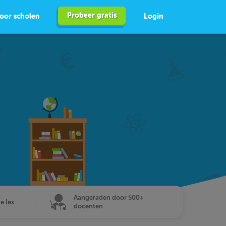
Probeer gratis
oor scholen
Login
Aangeraden door 500+
de les
docenten