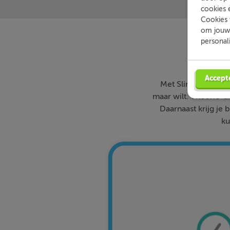
cookies 
Cookies 
om jouw 
personal
Accept
Met Slimleren oefe
maar wilt. Theorie-ui
Daarnaast krijg je 
ku