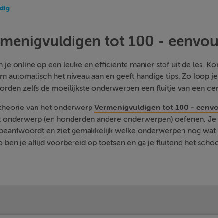
dig
menigvuldigen tot 100 - eenvo
je online op een leuke en efficiënte manier stof uit de les. Kom
m automatisch het niveau aan en geeft handige tips. Zo loop j
orden zelfs de moeilijkste onderwerpen een fluitje van een cen
 theorie van het onderwerp
Vermenigvuldigen tot 100 - eenv
it onderwerp (en honderden andere onderwerpen) oefenen. Je k
ut beantwoordt en ziet gemakkelijk welke onderwerpen nog wat 
 ben je altijd voorbereid op toetsen en ga je fluitend het schoo