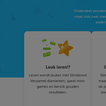
Onderdeel worden v
maar ook naar medi
anders
Leuk leren!?
G
Leren wordt leuker met Slimleren!
Sli
Verzamel diamanten, speel mini-
maar
games en bereik gouden
de p
resultaten.
ee