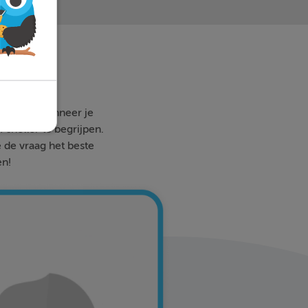
 waar en wanneer je
 sneller te begrijpen.
e de vraag het beste
en!