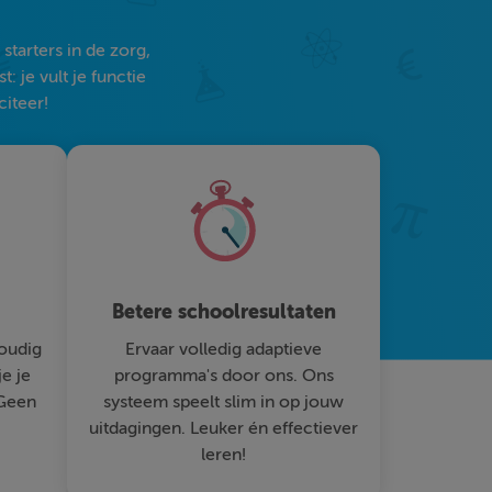
tarters in de zorg,
 je vult je functie
citeer!
Betere schoolresultaten
oudig
Ervaar volledig adaptieve
je je
programma's door ons. Ons
 Geen
systeem speelt slim in op jouw
uitdagingen. Leuker én effectiever
leren!