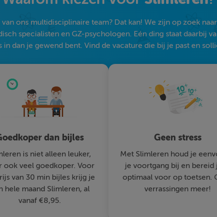
an ons multidisciplinaire team? Dat kan! We zijn op zoek naar s
sch specialisten en GZ-psychologen. Eén ding staat daarbij vast:
 in dan je gewend bent. Vind de vacature die bij je past en solli
oedkoper dan bijles
Geen stress
mleren is niet alleen leuker,
Met Slimleren houd je eenv
 ook veel goedkoper. Voor
je voortgang bij en bereid 
rijs van 30 min bijles krijg je
optimaal voor op toetsen.
n hele maand Slimleren, al
verrassingen meer!
vanaf €8,95.