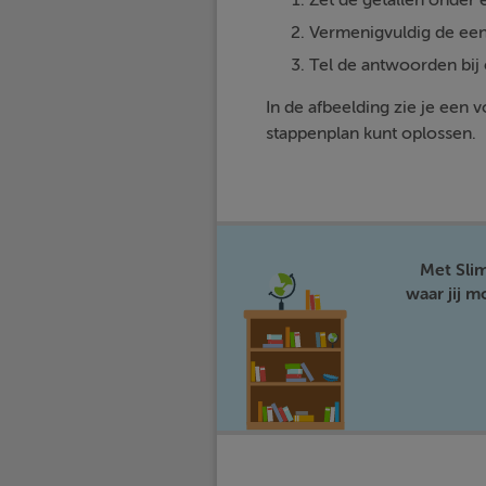
Zet de getallen onder e
Vermenigvuldig de een
Tel de antwoorden bij 
In de afbeelding zie je een
stappenplan kunt oplossen.
Met Sli
waar jij 