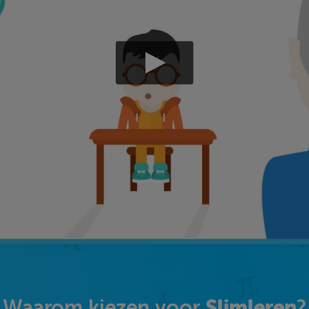
Slimleren
Waarom kiezen voor
?