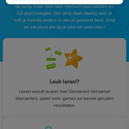
de zorg, maar ook naar medisch specialisten en
GZ-psychologen. Eén ding staat daarbij vast: je
vult je functie anders in dan je gewend bent. Vind
de vacature die bij je past en solliciteer!
Leuk leren!?
Leren wordt leuker met Slimleren! Verzamel
diamanten, speel mini-games en bereik gouden
resultaten.