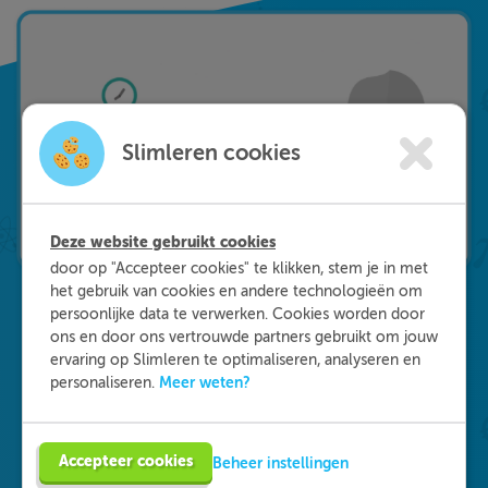
Slimleren cookies
Deze website gebruikt cookies
door op "Accepteer cookies" te klikken, stem je in met
het gebruik van cookies en andere technologieën om
persoonlijke data te verwerken. Cookies worden door
ons en door ons vertrouwde partners gebruikt om jouw
Waarom kiezen voor
ervaring op Slimleren te optimaliseren, analyseren en
Meer weten?
personaliseren.
Slimleren
?
Onderdeel worden van ons multidisciplinaire
Accepteer cookies
Beheer instellingen
team? Dat kan! We zijn op zoek naar starters in