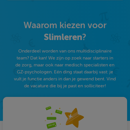
Waarom kiezen voor
Slimleren
?
Onderdeel worden van ons multidisciplinaire
team? Dat kan! We zijn op zoek naar starters in
de zorg, maar ook naar medisch specialisten en
GZ-psychologen. Eén ding staat daarbij vast: je
vult je functie anders in dan je gewend bent. Vind
de vacature die bij je past en solliciteer!