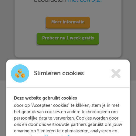
Meer informatie
Probeer nu 1 week gratis
Slimleren cookies
Deze website gebruikt cookies
Slimleren
Wat is
nou
door op "Accepteer cookies" te klikken, stem je in met
het gebruik van cookies en andere technologieën om
eigenlijk?
persoonlijke data te verwerken. Cookies worden door
ons en door ons vertrouwde partners gebruikt om jouw
ervaring op Slimleren te optimaliseren, analyseren en
Met Slimleren oefen je online voor de vakken