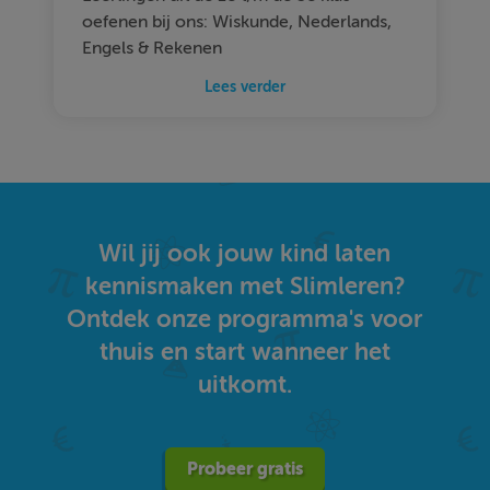
oefenen bij ons: Wiskunde, Nederlands,
Engels & Rekenen
Lees verder
Wil jij ook jouw kind laten
kennismaken met Slimleren?
Ontdek onze programma's voor
thuis en start wanneer het
uitkomt.
Probeer gratis