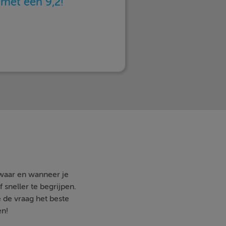
n
met een 9,2!
 waar en wanneer je
 sneller te begrijpen.
e de vraag het beste
en!