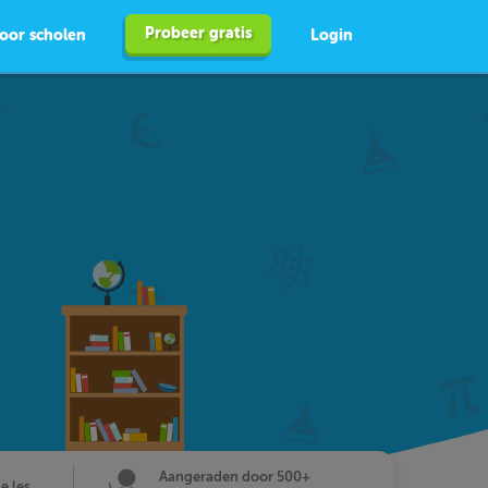
Probeer gratis
oor scholen
Login
Aangeraden door 500+
de les