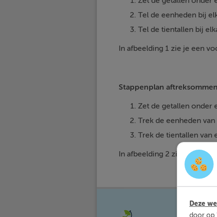
Zet de getallen onder e
Tel de eenheden bij el
Tel de tientallen bij elk
In afbeelding 1 zie je een 
Stappenplan aftreksommen
Zet de getallen onder e
Trek de eenheden van e
Trek de tientallen van e
In afbeelding 2 zie je een v
Deze web
Met Sli
door op 