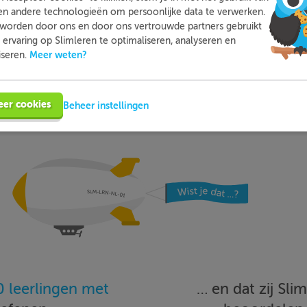
moeite mee hebt. Zo ben je beter voorbereid en heb je nooit m
en andere technologieën om persoonlijke data te verwerken.
voor toetsen.
worden door ons en door ons vertrouwde partners gebruikt
ervaring op Slimleren te optimaliseren, analyseren en
Meer weten?
iseren.
Meer informatie
Probeer nu gratis
eer cookies
Beheer instellingen
 leerlingen met
… en dat zij Sl