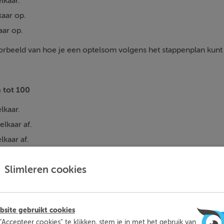
lkaar.
kaar op.
aar op.
voorbeeld van hoe je een optelsom volgens het stappenplan kunt
 tot 100
lkaar.
lkaar af.
lkaar af.
oorbeeld van hoe je een aftreksom volgens het stappenplan kun
Slimleren cookies
site gebruikt cookies
mleren kun je op een leuke manier thuis extra oefenen met d
"Accepteer cookies" te klikken, stem je in met het gebruik van