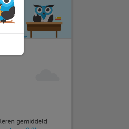
eer stress
imleren gemiddeld