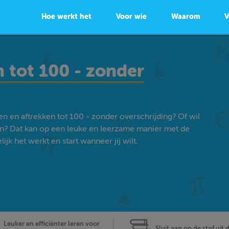
Hoe werkt het
Voor wie
Waarom
V
n tot 100 - zonder
en en aftrekken tot 100 - zonder overschrijding? Of wil
n? Dat kan op een leuke en leerzame manier met de
k het werkt en start wanneer jij wilt.
Leuker en efficiënter leren voor
Sluit aan op de stof uit 