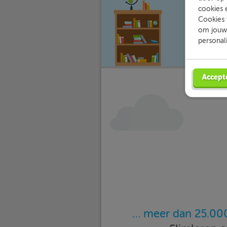
waar jij 
cookies 
Cookies 
om jouw 
personal
Accept
… meer dan 25.000