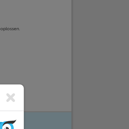
 oplossen.
t oplossen.
e vakken