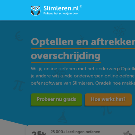
Optellen en aftrekke
overschrijding
Wil jij online oefenen met het onderwerp Optell
je andere wiskunde onderwerpen online oefene
oefensoftware van Slimleren. Ontdek hoe makkelij
Probeer nu gratis
Hoe werkt het?
25.000+ leerlingen oefenen