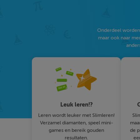
Onderdeel worden v
maar ook naar medi
anders
Leuk leren!?
G
Leren wordt leuker met Slimleren!
Sli
Verzamel diamanten, speel mini-
maar
games en bereik gouden
de p
resultaten.
ee