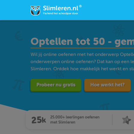
Optellen tot 50 - g
Wil jij online oefenen met het onderwerp Optel
onderwerpen online oefenen? Dat kan op een l
Slimleren. Ontdek hoe makkelijk het werkt en star
Probeer nu gratis
Hoe werkt het?
25.000+ leerlingen oefenen
met Slimleren