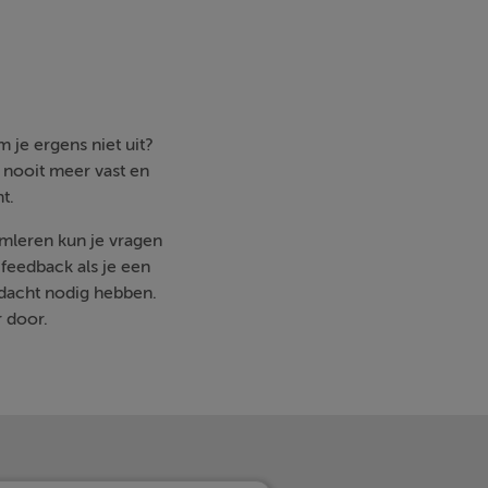
 je ergens niet uit?
e nooit meer vast en
t.
imleren kun je vragen
feedback als je een
ndacht nodig hebben.
r door.