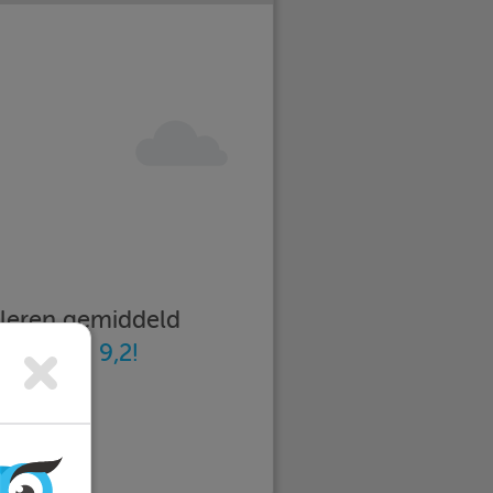
imleren gemiddeld
n
met een 9,2!