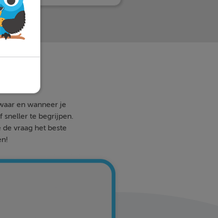
 waar en wanneer je
 sneller te begrijpen.
e de vraag het beste
en!