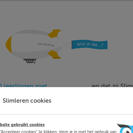
 leerlingen met
… en dat zij Sl
oefenen…
beoordele
Slimleren cookies
Meer informatie
Probeer nu 1 week gratis
site gebruikt cookies
"Accepteer cookies" te klikken, stem je in met het gebruik van