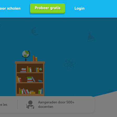
Probeer gratis
oor scholen
Login
Aangeraden door 500+
de les
docenten