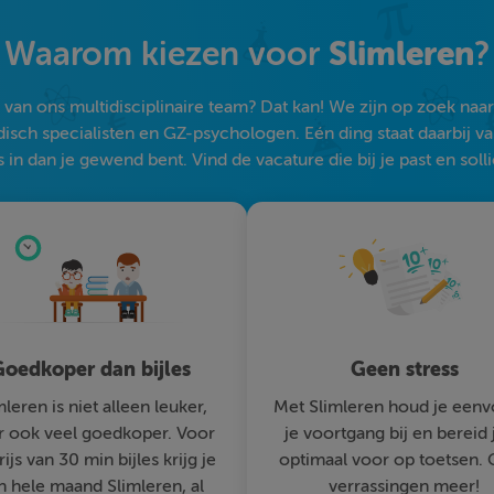
Slimleren
Waarom kiezen voor
?
an ons multidisciplinaire team? Dat kan! We zijn op zoek naar s
sch specialisten en GZ-psychologen. Eén ding staat daarbij vast:
 in dan je gewend bent. Vind de vacature die bij je past en solli
oedkoper dan bijles
Geen stress
mleren is niet alleen leuker,
Met Slimleren houd je eenv
 ook veel goedkoper. Voor
je voortgang bij en bereid 
rijs van 30 min bijles krijg je
optimaal voor op toetsen.
n hele maand Slimleren, al
verrassingen meer!