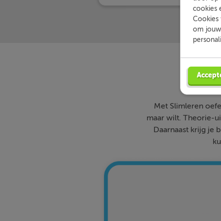
cookies 
Cookies 
om jouw 
personal
Accept
Met Slimleren oefe
maar wilt. Theorie-ui
Daarnaast krijg je 
ku