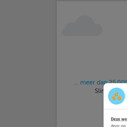
… meer dan 25.000
Slimleren 
Deze web
door op 