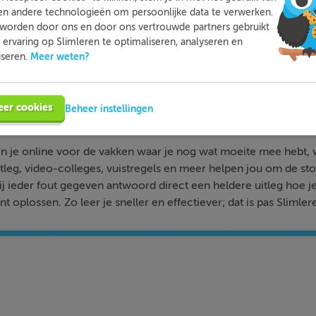
en andere technologieën om persoonlijke data te verwerken.
worden door ons en door ons vertrouwde partners gebruikt
ervaring op Slimleren te optimaliseren, analyseren en
Meer weten?
iseren.
eer cookies
Beheer instellingen
Slimleren
Wat is
nou eigenlijk?
n je online voor de vakken waar je nog wat moeite mee hebt,
tleg, video-colleges, vuistregels en meer helpen jou om de stof
bij ieder fout gegeven antwoord direct een heldere uitleg hoe j
nt oplossen. Zo leer je sneller en effectiever; dat is pas Slimler