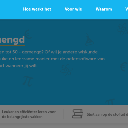
Hoe werkt het
Voor wie
Waarom
V
emengd
len tot 50 - gemengd? Of wil je andere wiskunde
euke en leerzame manier met de oefensoftware van
t wanneer jij wilt.
Leuker en efficiënter leren voor
Sluit aan op de stof uit 
de belangrijkste vakken