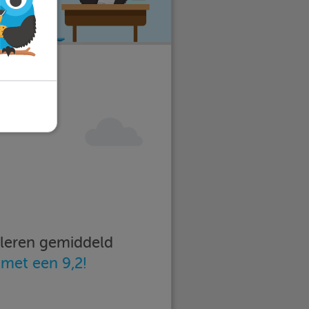
imleren gemiddeld
n
met een 9,2!