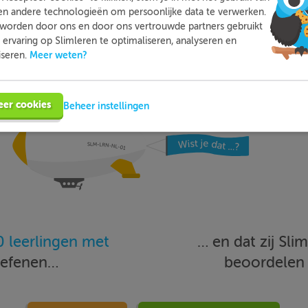
Meer informatie
Probeer nu gratis
en andere technologieën om persoonlijke data te verwerken.
worden door ons en door ons vertrouwde partners gebruikt
ervaring op Slimleren te optimaliseren, analyseren en
Meer weten?
iseren.
eer cookies
Beheer instellingen
 leerlingen met
… en dat zij Sl
oefenen…
beoordele