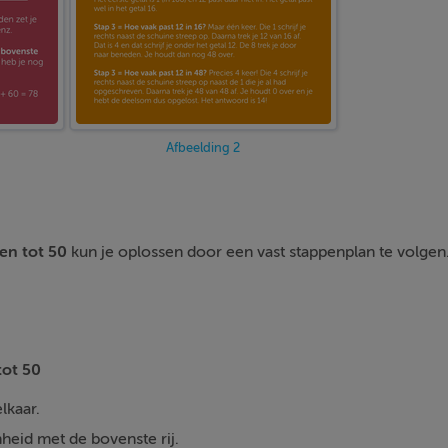
Afbeelding 2
n tot 50
kun je oplossen door een vast stappenplan te volgen
ot 50
lkaar.
heid met de bovenste rij.