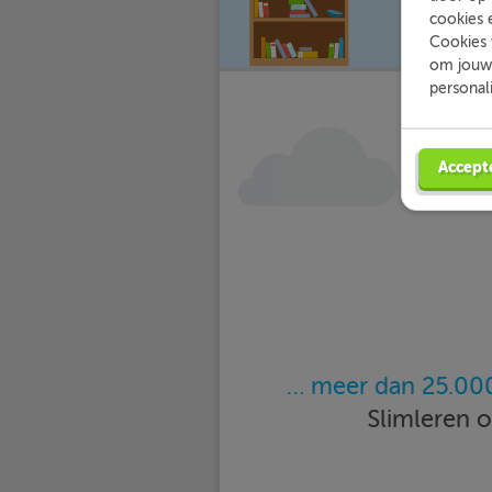
cookies 
Cookies 
om jouw 
personal
Accept
… meer dan 25.000
Slimleren 