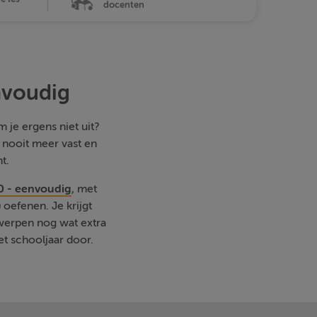
docenten
nvoudig
 je ergens niet uit?
e nooit meer vast en
t.
0 - eenvoudig
, met
oefenen. Je krijgt
rwerpen nog wat extra
et schooljaar door.