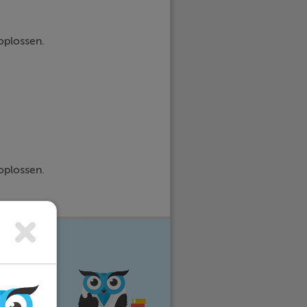
oplossen.
oplossen.
e vakken
eer stress