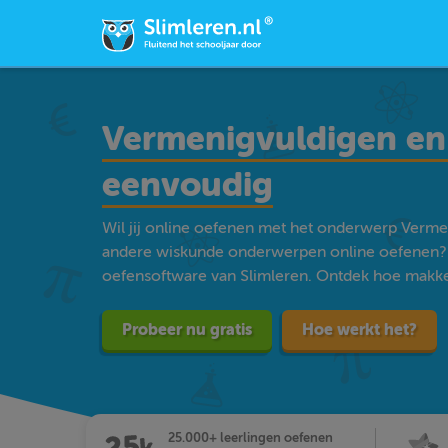
Vermenigvuldigen en 
eenvoudig
Wil jij online oefenen met het onderwerp Vermen
andere wiskunde onderwerpen online oefenen? 
oefensoftware van Slimleren. Ontdek hoe makkelij
Probeer nu gratis
Hoe werkt het?
25.000+ leerlingen oefenen