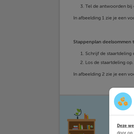
Tel de antwoorden bij 
In afbeelding 1 zie je een 
Stappenplan deelsommen t
Schrijf de staartdeling op: 
Los de staartdeling op.
In afbeelding 2 zie je een 
Met Sli
waar jij 
Deze web
door op 