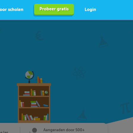
Probeer gratis
oor scholen
Login
Aangeraden door 500+
de les