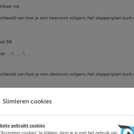
elkaar op.
voorbeeld van hoe je een keersom volgens het stappenplan kunt 
ot 50
... / ...... \ ...
voorbeeld van hoe je een deelsom volgens het stappenplan kunt 
Slimleren cookies
mleren kun je op een leuke manier thuis extra oefenen met d
moeite mee hebt. Zo ben je beter voorbereid en heb je nooit m
voor toetsen.
site gebruikt cookies
"Accepteer cookies" te klikken, stem je in met het gebruik van