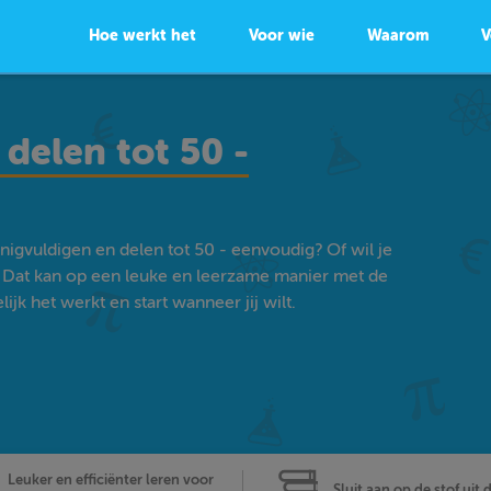
Hoe werkt het
Voor wie
Waarom
V
delen tot 50 -
igvuldigen en delen tot 50 - eenvoudig? Of wil je
Dat kan op een leuke en leerzame manier met de
k het werkt en start wanneer jij wilt.
Leuker en efficiënter leren voor
Sluit aan op de stof uit 