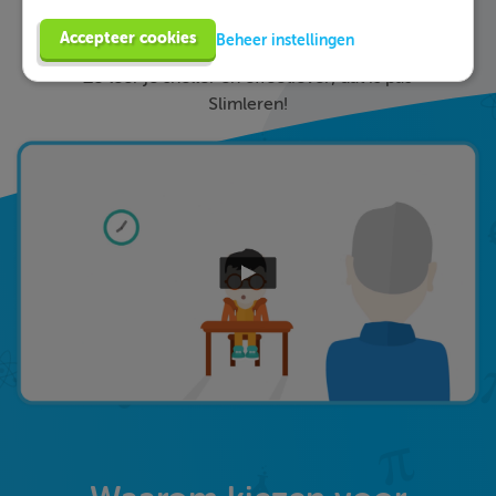
ieder fout gegeven antwoord direct een heldere
Accepteer cookies
Beheer instellingen
uitleg hoe je de vraag het beste kunt oplossen.
Zo leer je sneller en effectiever; dat is pas
Slimleren!