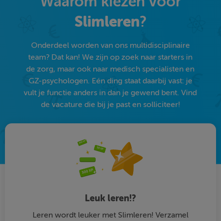
Waarom kiezen voor
Slimleren
?
Onderdeel worden van ons multidisciplinaire
team? Dat kan! We zijn op zoek naar starters in
de zorg, maar ook naar medisch specialisten en
GZ-psychologen. Eén ding staat daarbij vast: je
vult je functie anders in dan je gewend bent. Vind
de vacature die bij je past en solliciteer!
Leuk leren!?
Leren wordt leuker met Slimleren! Verzamel