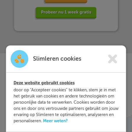
Probeer nu 1 week gratis
Slimleren cookies
Slimleren
Wat is
nou
Deze website gebruikt cookies
eigenlijk?
door op "Accepteer cookies" te klikken, stem je in met
het gebruik van cookies en andere technologieën om
persoonlijke data te verwerken. Cookies worden door
Met Slimleren oefen je online voor de vakken
ons en door ons vertrouwde partners gebruikt om jouw
waar je nog wat moeite mee hebt, waar en
ervaring op Slimleren te optimaliseren, analyseren en
wanneer je maar wilt. Theorie-uitleg, video-
Meer weten?
personaliseren.
colleges, vuistregels en meer helpen jou om de
stof sneller te begrijpen. Daarnaast krijg je bij