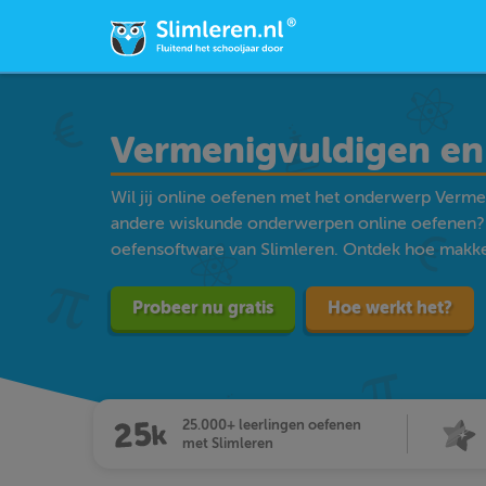
Vermenigvuldigen en 
Wil jij online oefenen met het onderwerp Vermen
andere wiskunde onderwerpen online oefenen? 
oefensoftware van Slimleren. Ontdek hoe makkelij
Probeer nu gratis
Hoe werkt het?
25.000+ leerlingen oefenen
met Slimleren