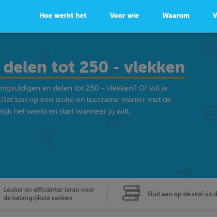
Hoe werkt het
Voor wie
Waarom
V
delen tot 250 - vlekken
igvuldigen en delen tot 250 - vlekken? Of wil je
Dat kan op een leuke en leerzame manier met de
k het werkt en start wanneer jij wilt.
Leuker en efficiënter leren voor
Sluit aan op de stof uit 
de belangrijkste vakken