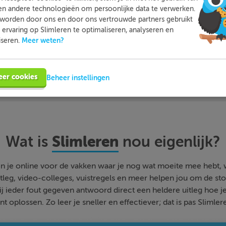
en andere technologieën om persoonlijke data te verwerken.
worden door ons en door ons vertrouwde partners gebruikt
ervaring op Slimleren te optimaliseren, analyseren en
Meer informatie
Probeer nu 1 week gratis
Meer weten?
iseren.
eer cookies
Beheer instellingen
Slimleren
Wat is
nou eigenlijk?
n je online voor de vakken waar je nog wat moeite mee hebt,
tleg, video-colleges, vuistregels en meer helpen jou om de stof
bij ieder fout gegeven antwoord direct een heldere uitleg hoe j
nt oplossen. Zo leer je sneller en effectiever; dat is pas Slimler