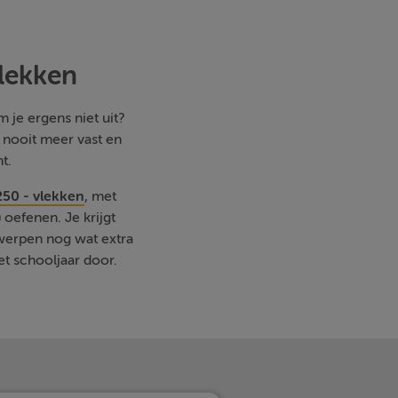
vlekken
 je ergens niet uit?
e nooit meer vast en
t.
250 - vlekken
, met
oefenen. Je krijgt
rwerpen nog wat extra
et schooljaar door.