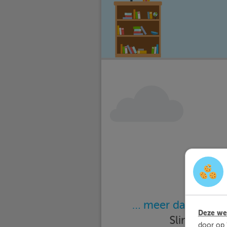
… meer dan 25.000
Deze web
Slimleren 
door op 