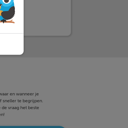
 waar en wanneer je
 sneller te begrijpen.
e de vraag het beste
en!