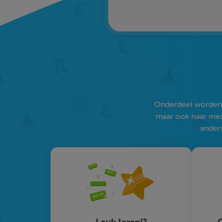
Onderdeel worden v
maar ook naar medi
anders