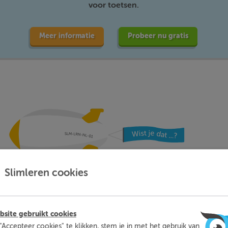
voor toetsen.
Meer informatie
Probeer nu gratis
Slimleren cookies
 leerlingen met
… en dat zij Sl
site gebruikt cookies
oefenen…
beoordele
"Accepteer cookies" te klikken, stem je in met het gebruik van