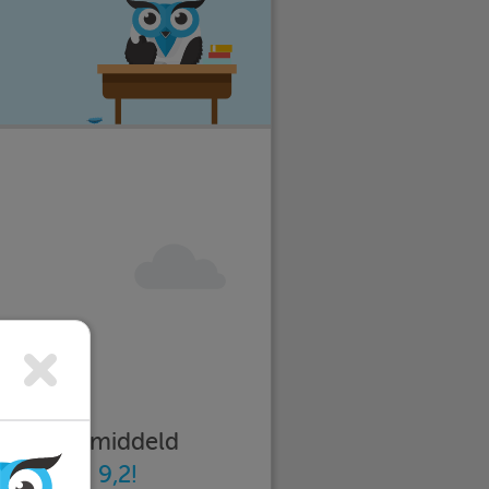
imleren gemiddeld
n
met een 9,2!