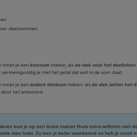
van.
 voor deelsommen.
n moet je een
keersom
maken, als
de vlek vóór het deelteken
vermenigvuldig je met het getal dat wel in de som staat.
n moet je een
andere
deelsom
maken, als
de vlek áchter het 
t door het antwoord.
mleren kun je op een leuke manier thuis extra oefenen met d
moeite mee hebt. Zo ben je beter voorbereid en heb je nooit m