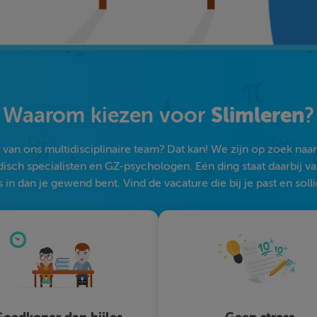
Slimleren
Waarom kiezen voor
?
an ons multidisciplinaire team? Dat kan! We zijn op zoek naar s
sch specialisten en GZ-psychologen. Eén ding staat daarbij vast:
 in dan je gewend bent. Vind de vacature die bij je past en solli