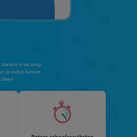
tarters in de zorg,
 je vult je functie
citeer!