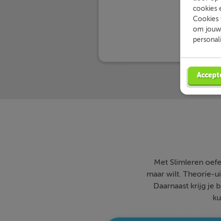
cookies 
Cookies 
om jouw 
personal
Accept
Met Slimleren oefe
maar wilt. Theorie-ui
Daarnaast krijg je 
ku