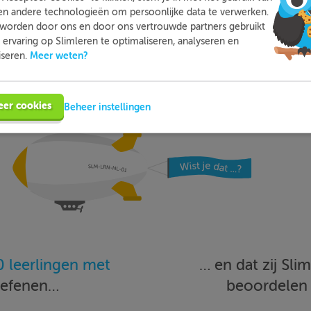
en andere technologieën om persoonlijke data te verwerken.
worden door ons en door ons vertrouwde partners gebruikt
Meer informatie
Probeer nu gratis
ervaring op Slimleren te optimaliseren, analyseren en
Meer weten?
iseren.
eer cookies
Beheer instellingen
 leerlingen met
… en dat zij Sl
oefenen…
beoordele