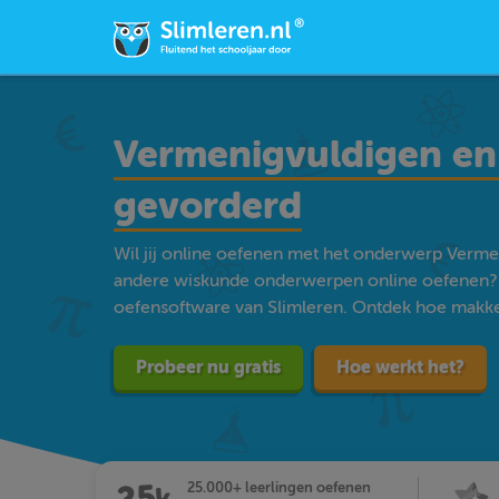
Vermenigvuldigen en 
gevorderd
Wil jij online oefenen met het onderwerp Vermen
andere wiskunde onderwerpen online oefenen? 
oefensoftware van Slimleren. Ontdek hoe makkelij
Probeer nu gratis
Hoe werkt het?
25.000+ leerlingen oefenen