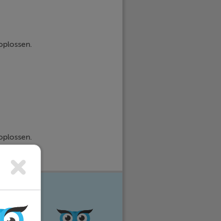
oplossen.
oplossen.
e vakken
eer stress