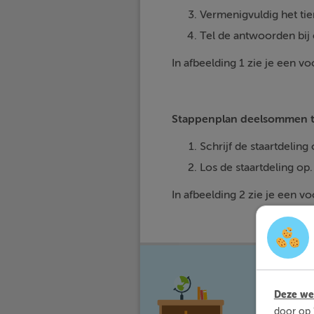
Vermenigvuldig het tien
Tel de antwoorden bij 
In afbeelding 1 zie je een 
Stappenplan deelsommen t
Schrijf de staartdeling op: 
Los de staartdeling op.
In afbeelding 2 zie je een 
Met Sli
waar jij 
Deze web
door op 