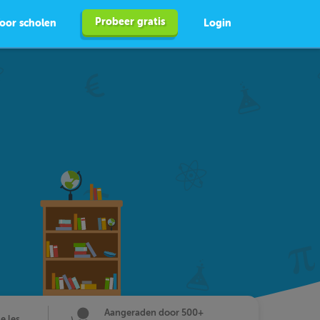
Probeer gratis
oor scholen
Login
Aangeraden door 500+
de les