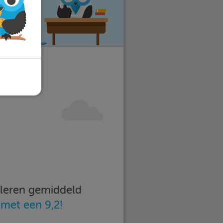
imleren gemiddeld
n
met een 9,2!