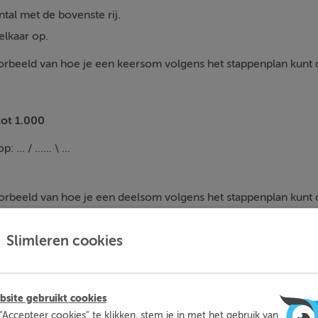
tal met de bovenste rij.
elkaar op.
voorbeeld van hoe je een keersom volgens het stappenplan kunt 
ot 1.000
... / ...... \ ...
voorbeeld van hoe je een deelsom volgens het stappenplan kunt 
Slimleren cookies
mleren kun je op een leuke manier thuis extra oefenen met d
moeite mee hebt. Zo ben je beter voorbereid en heb je nooit m
site gebruikt cookies
voor toetsen.
"Accepteer cookies" te klikken, stem je in met het gebruik van