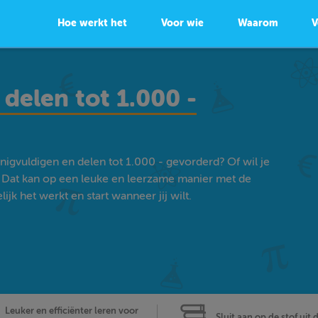
Hoe werkt het
Voor wie
Waarom
V
delen tot 1.000 -
igvuldigen en delen tot 1.000 - gevorderd? Of wil je
Dat kan op een leuke en leerzame manier met de
k het werkt en start wanneer jij wilt.
Leuker en efficiënter leren voor
Sluit aan op de stof uit 