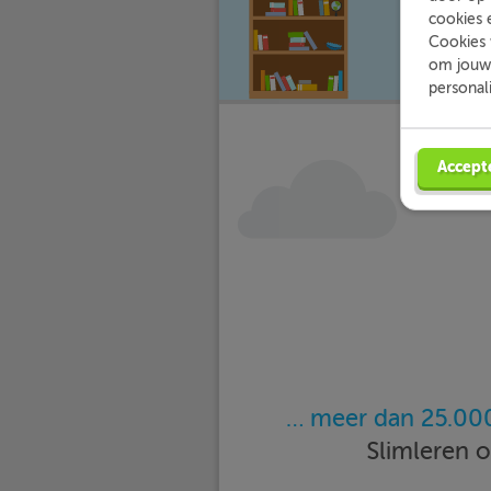
cookies 
Cookies 
om jouw 
personal
Accept
… meer dan 25.000
Slimleren 