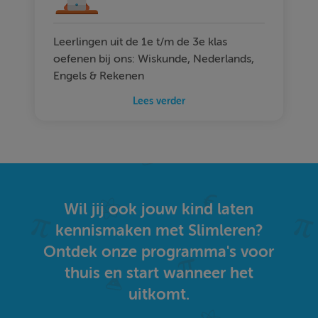
Leerlingen uit de 1e t/m de 3e klas
oefenen bij ons: Wiskunde, Nederlands,
Engels & Rekenen
Lees verder
Wil jij ook jouw kind laten
kennismaken met Slimleren?
Ontdek onze programma's voor
thuis en start wanneer het
uitkomt.