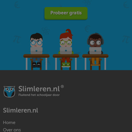
Probeer gratis
Slimleren.nl
Home
Over ons