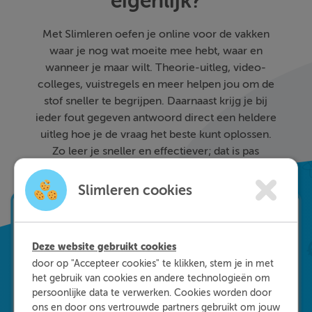
eigenlijk?
Met Slimleren oefen je online voor de vakken
waar je nog wat moeite mee hebt, waar en
wanneer je maar wilt. Theorie-uitleg, video-
colleges, vuistregels en meer helpen jou om de
stof sneller te begrijpen. Daarnaast krijg je bij
ieder fout gegeven antwoord direct een heldere
uitleg hoe je de vraag het beste kunt oplossen.
Zo leer je sneller en effectiever; dat is pas
Slimleren!
Slimleren cookies
Deze website gebruikt cookies
door op "Accepteer cookies" te klikken, stem je in met
het gebruik van cookies en andere technologieën om
persoonlijke data te verwerken. Cookies worden door
ons en door ons vertrouwde partners gebruikt om jouw