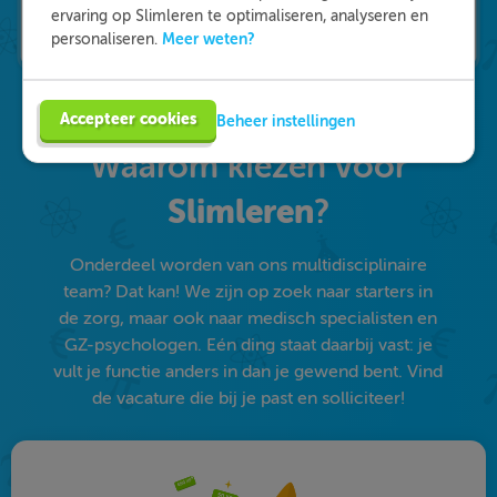
ervaring op Slimleren te optimaliseren, analyseren en
Meer weten?
personaliseren.
Accepteer cookies
Beheer instellingen
Waarom kiezen voor
Slimleren
?
Onderdeel worden van ons multidisciplinaire
team? Dat kan! We zijn op zoek naar starters in
de zorg, maar ook naar medisch specialisten en
GZ-psychologen. Eén ding staat daarbij vast: je
vult je functie anders in dan je gewend bent. Vind
de vacature die bij je past en solliciteer!