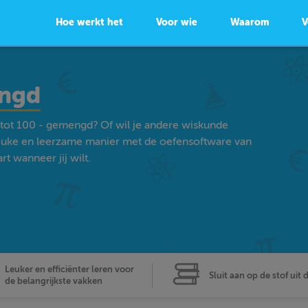
Hoe werkt het
Voor wie
Waarom
V
engd
 tot 100 - gemengd? Of wil je andere wiskunde
euke en leerzame manier met de oefensoftware van
t wanneer jij wilt.
Leuker en efficiënter leren voor
Sluit aan op de stof uit 
de belangrijkste vakken