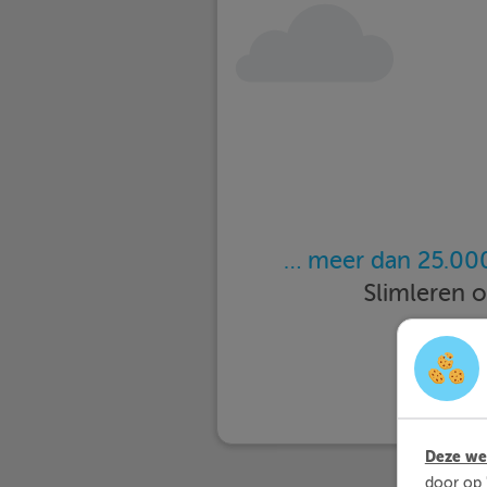
… meer dan 25.000
Slimleren 
Deze web
door op 