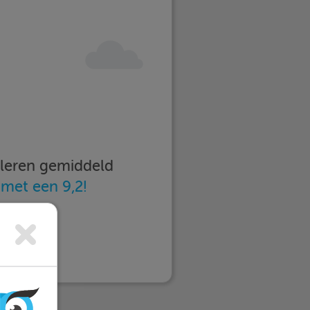
imleren gemiddeld
n
met een 9,2!