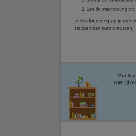
Schrijf de staartdeling op: 
Los de staartdeling op.
In de afbeelding zie je een
stappenplan kunt oplossen.
Met Sli
waar jij 