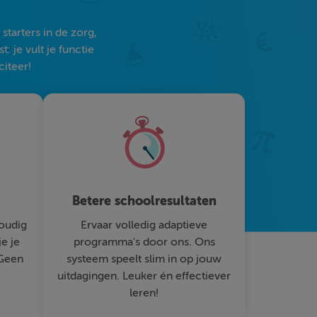
tarters in de zorg,
 je vult je functie
citeer!
Betere schoolresultaten
oudig
Ervaar volledig adaptieve
je je
programma's door ons. Ons
 Geen
systeem speelt slim in op jouw
uitdagingen. Leuker én effectiever
leren!