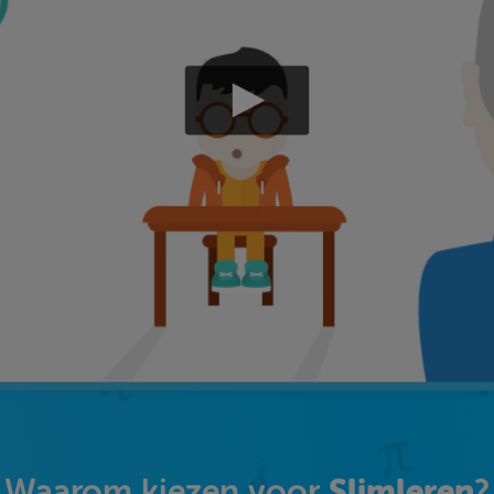
Slimleren
Waarom kiezen voor
?