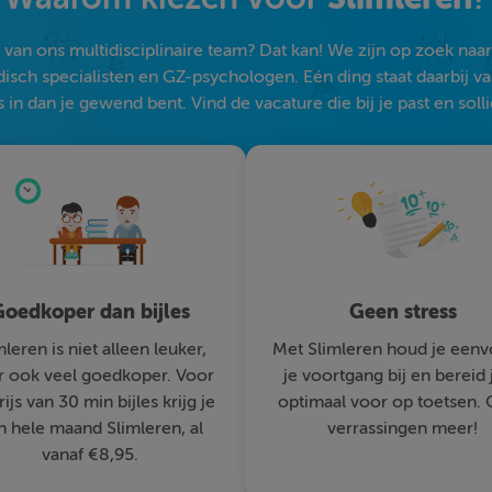
an ons multidisciplinaire team? Dat kan! We zijn op zoek naar s
sch specialisten en GZ-psychologen. Eén ding staat daarbij vast:
 in dan je gewend bent. Vind de vacature die bij je past en solli
oedkoper dan bijles
Geen stress
mleren is niet alleen leuker,
Met Slimleren houd je eenv
 ook veel goedkoper. Voor
je voortgang bij en bereid 
rijs van 30 min bijles krijg je
optimaal voor op toetsen.
n hele maand Slimleren, al
verrassingen meer!
vanaf €8,95.