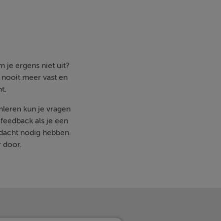
 je ergens niet uit?
e nooit meer vast en
t.
imleren kun je vragen
feedback als je een
ndacht nodig hebben.
r door.