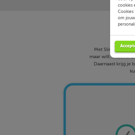
cookies 
Cookies 
om jouw 
personal
Accept
Met Slimleren oefe
maar wilt. Theorie-ui
Daarnaast krijg je 
ku