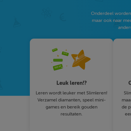
Onderdeel worden v
maar ook naar medi
anders
Leuk leren!?
G
Leren wordt leuker met Slimleren!
Sli
Verzamel diamanten, speel mini-
maar
games en bereik gouden
de p
resultaten.
ee