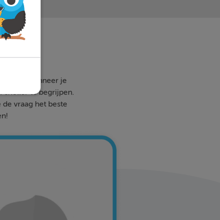
 waar en wanneer je
 sneller te begrijpen.
e de vraag het beste
en!