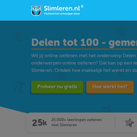
Delen tot 100 - gem
Wil jij online oefenen met het onderwerp Delen
onderwerpen online oefenen? Dat kan op een l
Slimleren. Ontdek hoe makkelijk het werkt en star
Probeer nu gratis
Hoe werkt het?
25.000+ leerlingen oefenen
met Slimleren