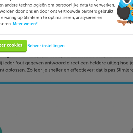
en andere technologieën om persoonlijke data te verwerken.
worden door ons en door ons vertrouwde partners gebruikt
ervaring op Slimleren te optimaliseren, analyseren en
Meer weten?
iseren.
Slimleren
Wat is
nou eigenlijk?
eer cookies
Beheer instellingen
n je online voor de vakken waar je nog wat moeite mee hebt,
tleg, video-colleges, vuistregels en meer helpen jou om de stof
bij ieder fout gegeven antwoord direct een heldere uitleg hoe j
nt oplossen. Zo leer je sneller en effectiever; dat is pas Slimler