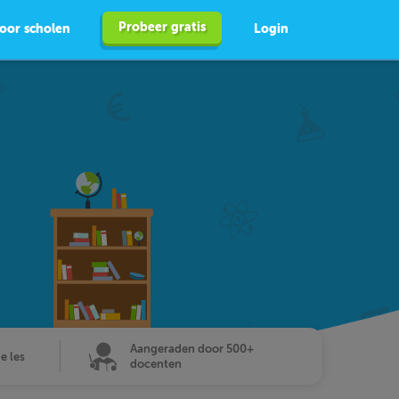
Probeer gratis
oor scholen
Login
Aangeraden door 500+
de les
docenten