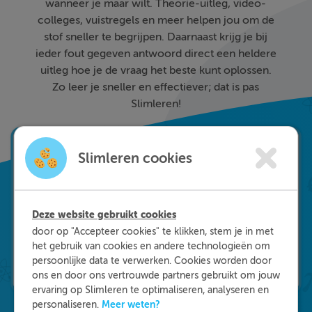
wanneer je maar wilt. Theorie-uitleg, video-
colleges, vuistregels en meer helpen jou om de
stof sneller te begrijpen. Daarnaast krijg je bij
ieder fout gegeven antwoord direct een heldere
uitleg hoe je de vraag het beste kunt oplossen.
Zo leer je sneller en effectiever; dat is pas
Slimleren!
Slimleren cookies
Deze website gebruikt cookies
door op "Accepteer cookies" te klikken, stem je in met
het gebruik van cookies en andere technologieën om
persoonlijke data te verwerken. Cookies worden door
ons en door ons vertrouwde partners gebruikt om jouw
ervaring op Slimleren te optimaliseren, analyseren en
Meer weten?
personaliseren.