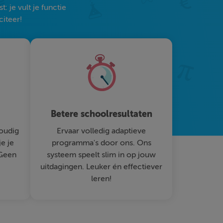
 je vult je functie
citeer!
Betere schoolresultaten
oudig
Ervaar volledig adaptieve
je je
programma's door ons. Ons
 Geen
systeem speelt slim in op jouw
uitdagingen. Leuker én effectiever
leren!