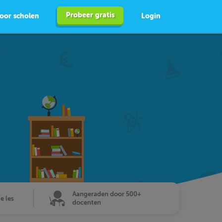
Probeer gratis
oor scholen
Login
Aangeraden door 500+
de les
docenten