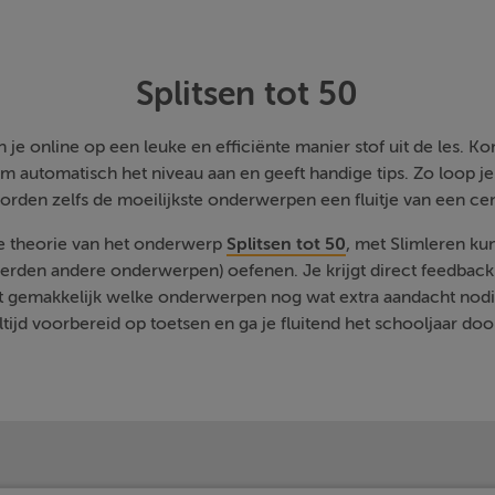
Splitsen tot 50
je online op een leuke en efficiënte manier stof uit de les. Kom
m automatisch het niveau aan en geeft handige tips. Zo loop j
orden zelfs de moeilijkste onderwerpen een fluitje van een cen
de theorie van het onderwerp
Splitsen tot 50
, met Slimleren kun
rden andere onderwerpen) oefenen. Je krijgt direct feedback a
t gemakkelijk welke onderwerpen nog wat extra aandacht nodi
ltijd voorbereid op toetsen en ga je fluitend het schooljaar doo