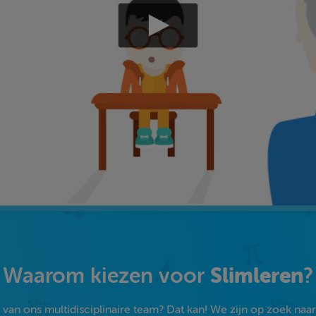
Slimleren
Waarom kiezen voor
?
an ons multidisciplinaire team? Dat kan! We zijn op zoek naar s