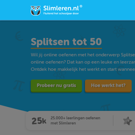
Splitsen tot 50
Wil jij online oefenen met het onderwerp Split
online oefenen? Dat kan op een leuke en leerz
Ontdek hoe makkelijk het werkt en start wanneer j
Probeer nu gratis
Hoe werkt het?
25.000+ leerlingen oefenen
met Slimleren