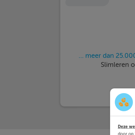
… meer dan 25.000
Slimleren 
Deze web
door op 