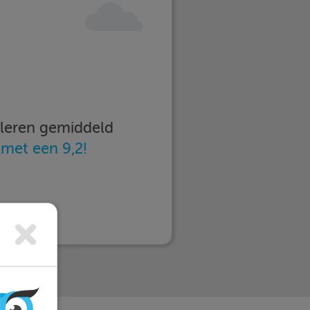
imleren gemiddeld
n
met een 9,2!