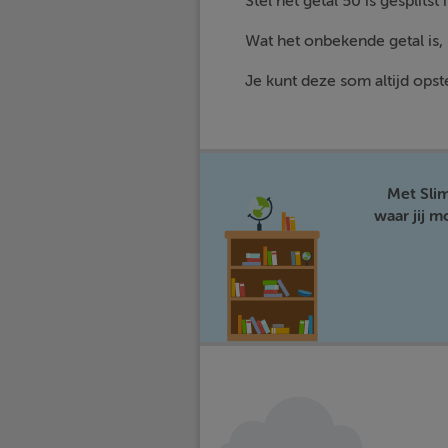
Stel het getal 50 is gesplitst 
Wat het onbekende getal is,
Je kunt deze som altijd opste
Met Sli
waar jij 