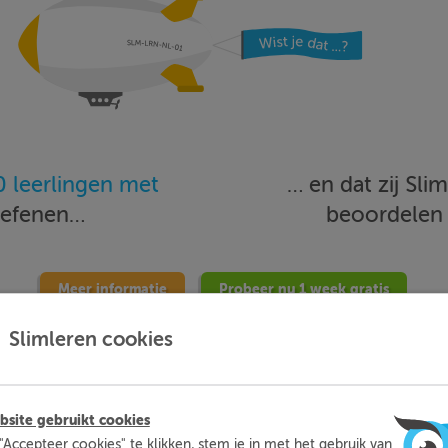
 leerlingen met
… en dat zij Sl
oefenen…
beoordele
Meer informatie
Probeer nu 1 week gratis
Slimleren cookies
site gebruikt cookies
"Accepteer cookies" te klikken, stem je in met het gebruik van