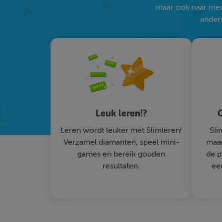
maar ook naar medi
anders
Leuk leren!?
G
Leren wordt leuker met Slimleren!
Sli
Verzamel diamanten, speel mini-
maar
games en bereik gouden
de p
resultaten.
ee