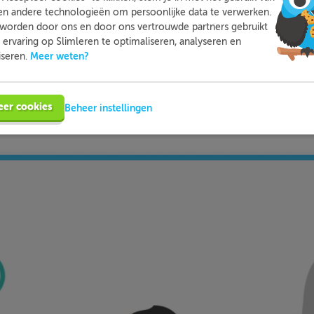
en andere technologieën om persoonlijke data te verwerken.
worden door ons en door ons vertrouwde partners gebruikt
Slimleren
Wat is
nou eigenlijk?
ervaring op Slimleren te optimaliseren, analyseren en
Meer weten?
iseren.
n je online voor de vakken waar je nog wat moeite mee hebt,
tleg, video-colleges, vuistregels en meer helpen jou om de stof
eer cookies
Beheer instellingen
bij ieder fout gegeven antwoord direct een heldere uitleg hoe j
nt oplossen. Zo leer je sneller en effectiever; dat is pas Slimler