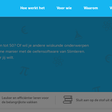
Hoe werkt het
Voor wie
Waarom
V
sen tot 50? Of wil je andere wiskunde onderwerpen
ame manier met de oefensoftware van Slimleren.
ij wilt.
Leuker en efficiënter leren voor
Sluit aan op de stof uit 
de belangrijkste vakken