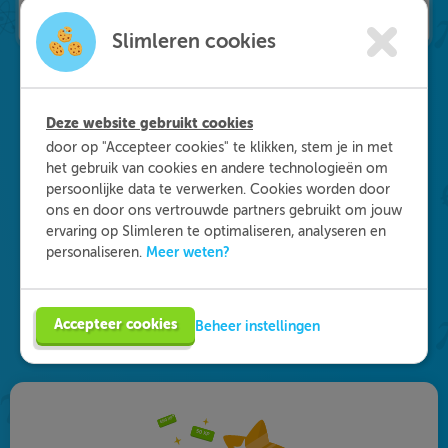
Slimleren cookies
Deze website gebruikt cookies
Waarom kiezen voor
door op "Accepteer cookies" te klikken, stem je in met
Slimleren
?
het gebruik van cookies en andere technologieën om
persoonlijke data te verwerken. Cookies worden door
ons en door ons vertrouwde partners gebruikt om jouw
Onderdeel worden van ons multidisciplinaire
ervaring op Slimleren te optimaliseren, analyseren en
team? Dat kan! We zijn op zoek naar starters in
Meer weten?
personaliseren.
de zorg, maar ook naar medisch specialisten en
GZ-psychologen. Eén ding staat daarbij vast: je
vult je functie anders in dan je gewend bent. Vind
Accepteer cookies
Beheer instellingen
de vacature die bij je past en solliciteer!