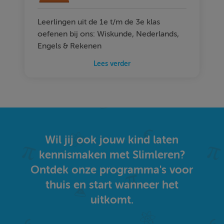
Leerlingen uit de 1e t/m de 3e klas
oefenen bij ons: Wiskunde, Nederlands,
Engels & Rekenen
Lees verder
Wil jij ook jouw kind laten
kennismaken met Slimleren?
Ontdek onze programma's voor
thuis en start wanneer het
uitkomt.