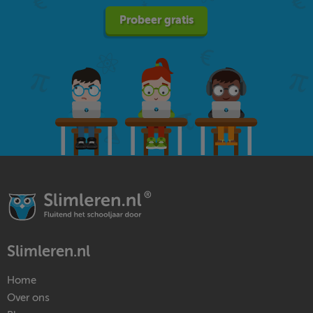
Probeer gratis
Slimleren.nl
Home
Over ons