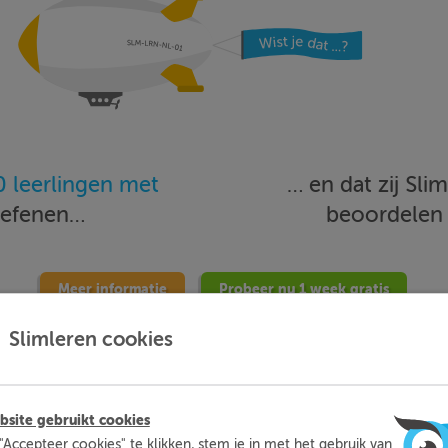
 leerlingen met
… en dat zij Sl
oefenen…
beoordele
Meer informatie
Probeer nu 1 week gratis
Slimleren cookies
site gebruikt cookies
"Accepteer cookies" te klikken, stem je in met het gebruik van