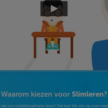
Slimleren
Waarom kiezen voor
?
an ons multidisciplinaire team? Dat kan! We zijn op zoek naar s