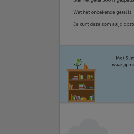
Stel het getal 500 is gesplitst
Wat het onbekende getal is,
Je kunt deze som altijd opste
Met Sli
waar jij 