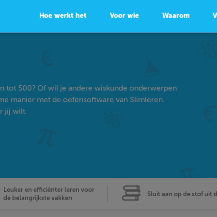
Hoe werkt het
Voor wie
Waarom
V
sen tot 500? Of wil je andere wiskunde onderwerpen
ame manier met de oefensoftware van Slimleren.
ij wilt.
Leuker en efficiënter leren voor
Sluit aan op de stof uit 
de belangrijkste vakken