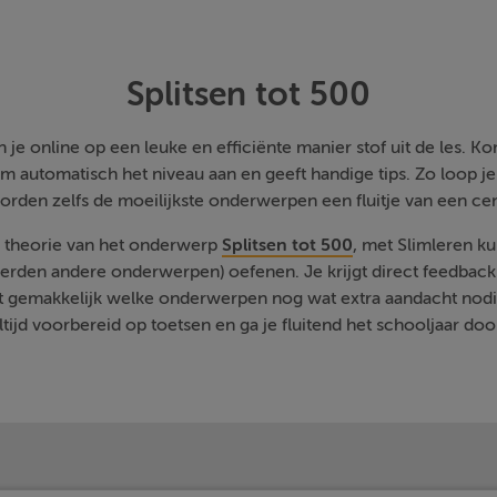
Splitsen tot 500
je online op een leuke en efficiënte manier stof uit de les. Kom
m automatisch het niveau aan en geeft handige tips. Zo loop j
orden zelfs de moeilijkste onderwerpen een fluitje van een cen
e theorie van het onderwerp
Splitsen tot 500
, met Slimleren ku
rden andere onderwerpen) oefenen. Je krijgt direct feedback a
t gemakkelijk welke onderwerpen nog wat extra aandacht nodi
ltijd voorbereid op toetsen en ga je fluitend het schooljaar doo