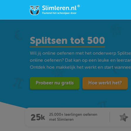
Splitsen tot 500
Wil jij online oefenen met het onderwerp Split
online oefenen? Dat kan op een leuke en leerz
Ontdek hoe makkelijk het werkt en start wanneer j
Probeer nu gratis
Hoe werkt het?
25.000+ leerlingen oefenen
met Slimleren