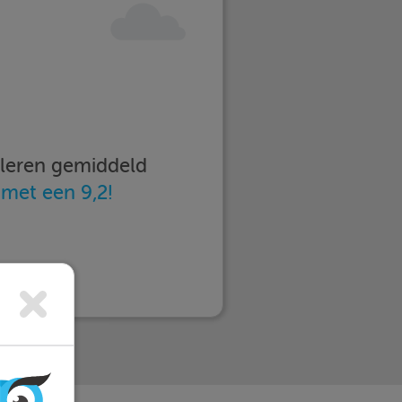
imleren gemiddeld
n
met een 9,2!