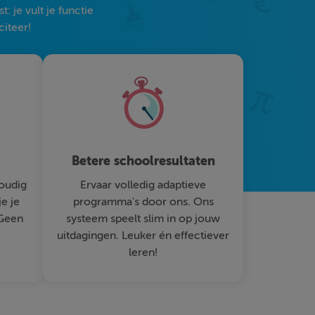
 je vult je functie
citeer!
Betere schoolresultaten
oudig
Ervaar volledig adaptieve
je je
programma's door ons. Ons
 Geen
systeem speelt slim in op jouw
uitdagingen. Leuker én effectiever
leren!