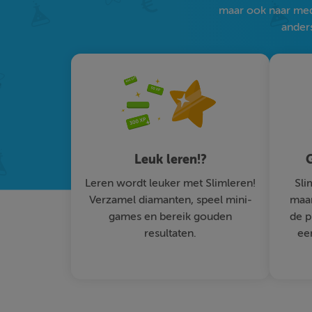
maar ook naar medi
anders
Leuk leren!?
G
Leren wordt leuker met Slimleren!
Sli
Verzamel diamanten, speel mini-
maar
games en bereik gouden
de p
resultaten.
ee