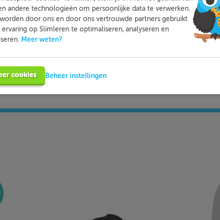
en andere technologieën om persoonlijke data te verwerken.
worden door ons en door ons vertrouwde partners gebruikt
Slimleren
Wat is
nou eigenlijk?
ervaring op Slimleren te optimaliseren, analyseren en
Meer weten?
iseren.
n je online voor de vakken waar je nog wat moeite mee hebt,
tleg, video-colleges, vuistregels en meer helpen jou om de stof
eer cookies
Beheer instellingen
bij ieder fout gegeven antwoord direct een heldere uitleg hoe j
nt oplossen. Zo leer je sneller en effectiever; dat is pas Slimler