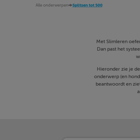
Alle onderwerpen
Splitsen tot 500
Met Slimleren oefen 
Dan past het systee
w
Hieronder zie je d
onderwerp (en honde
beantwoordt en zie
a