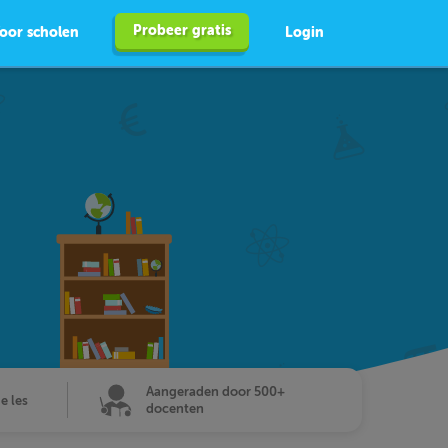
Probeer gratis
oor scholen
Login
Aangeraden door 500+
de les
docenten