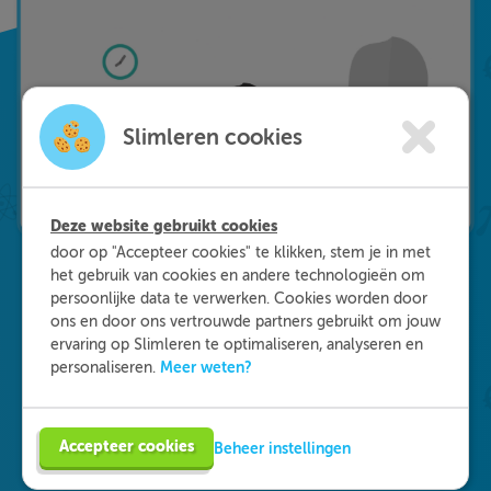
Slimleren cookies
Deze website gebruikt cookies
door op "Accepteer cookies" te klikken, stem je in met
het gebruik van cookies en andere technologieën om
persoonlijke data te verwerken. Cookies worden door
Waarom kiezen voor
ons en door ons vertrouwde partners gebruikt om jouw
ervaring op Slimleren te optimaliseren, analyseren en
Slimleren
?
Meer weten?
personaliseren.
Onderdeel worden van ons multidisciplinaire
Accepteer cookies
Beheer instellingen
team? Dat kan! We zijn op zoek naar starters in
de zorg, maar ook naar medisch specialisten en