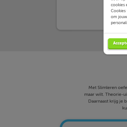
cookies 
Cookies 
om jouw 
personal
Accept
Met Slimleren oefe
maar wilt. Theorie-ui
Daarnaast krijg je 
ku