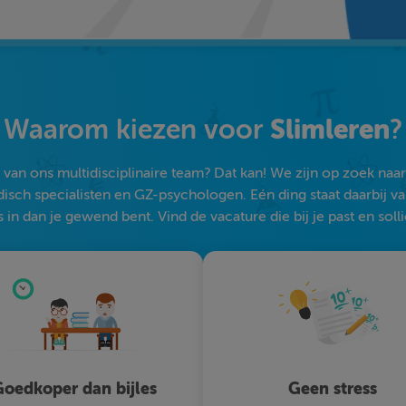
Slimleren
Waarom kiezen voor
?
an ons multidisciplinaire team? Dat kan! We zijn op zoek naar s
sch specialisten en GZ-psychologen. Eén ding staat daarbij vast:
 in dan je gewend bent. Vind de vacature die bij je past en solli
oedkoper dan bijles
Geen stress