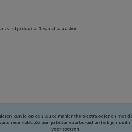
nt vind je door er 1 van af te trekken:
mleren kun je op een leuke manier thuis extra oefenen met d
moeite mee hebt. Zo ben je beter voorbereid en heb je nooit m
voor toetsen.