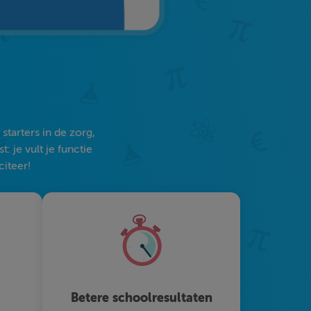
tarters in de zorg,
 je vult je functie
citeer!
Betere schoolresultaten