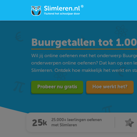
Buurgetallen tot 1.00
Wil jij online oefenen met het onderwerp Buurge
onderwerpen online oefenen? Dat kan op een l
Slimleren. Ontdek hoe makkelijk het werkt en star
Probeer nu gratis
Hoe werkt het?
25.000+ leerlingen oefenen
met Slimleren