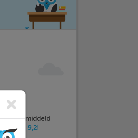
imleren gemiddeld
n
met een 9,2!