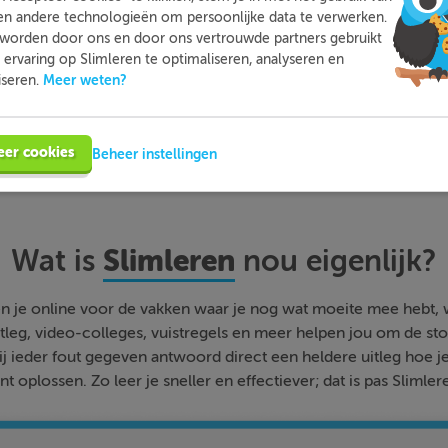
en andere technologieën om persoonlijke data te verwerken.
worden door ons en door ons vertrouwde partners gebruikt
Meer informatie
Probeer nu 1 week gratis
ervaring op Slimleren te optimaliseren, analyseren en
Meer weten?
iseren.
eer cookies
Beheer instellingen
Slimleren
Wat is
nou eigenlijk?
n je online voor de vakken waar je nog wat moeite mee hebt,
tleg, video-colleges, vuistregels en meer helpen jou om de stof
bij ieder fout gegeven antwoord direct een heldere uitleg hoe j
nt oplossen. Zo leer je sneller en effectiever; dat is pas Slimler