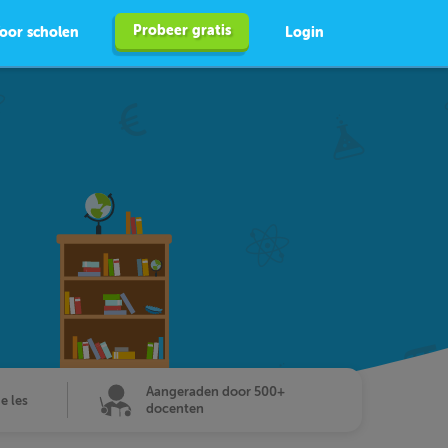
Probeer gratis
oor scholen
Login
Aangeraden door 500+
de les
docenten