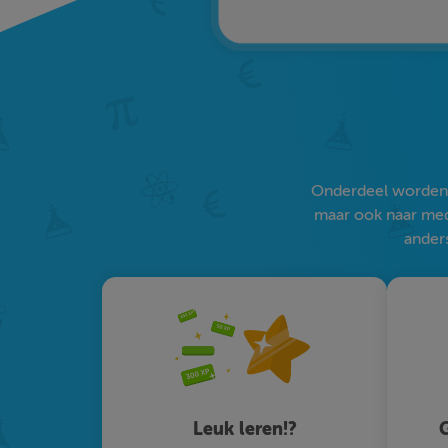
Onderdeel worden v
maar ook naar medi
anders
Leuk leren!?
G