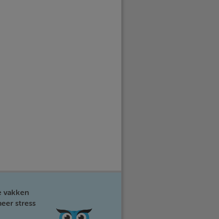
e vakken
eer stress