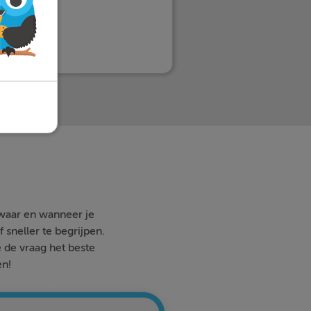
 waar en wanneer je
 sneller te begrijpen.
e de vraag het beste
en!