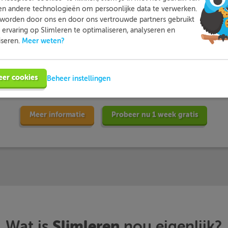
en andere technologieën om persoonlijke data te verwerken.
worden door ons en door ons vertrouwde partners gebruikt
ervaring op Slimleren te optimaliseren, analyseren en
Meer weten?
iseren.
 leerlingen met
… en dat zij Sl
oefenen…
beoordele
eer cookies
Beheer instellingen
Meer informatie
Probeer nu 1 week gratis
Slimleren
Wat is
nou eigenlijk?