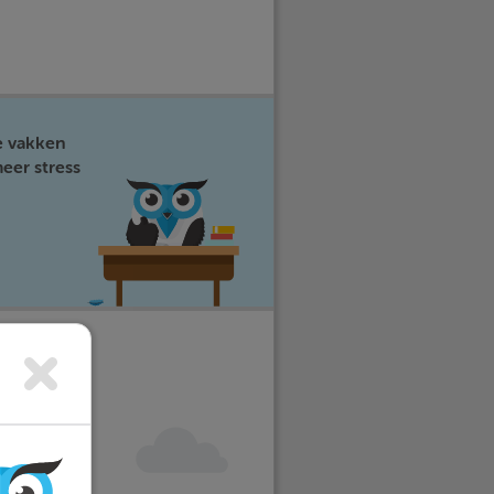
e vakken
eer stress