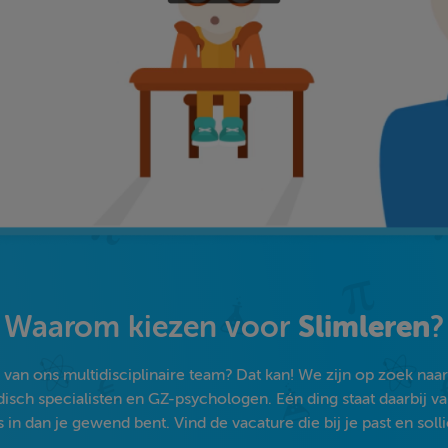
Slimleren
Waarom kiezen voor
?
an ons multidisciplinaire team? Dat kan! We zijn op zoek naar s
sch specialisten en GZ-psychologen. Eén ding staat daarbij vast:
 in dan je gewend bent. Vind de vacature die bij je past en solli