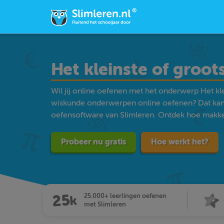
Het kleinste of groot
Wil jij online oefenen met het onderwerp Het kle
wiskunde onderwerpen online oefenen? Dat kan
oefensoftware van Slimleren. Ontdek hoe makkelij
Probeer nu gratis
Hoe werkt het?
25.000+ leerlingen oefenen
met Slimleren