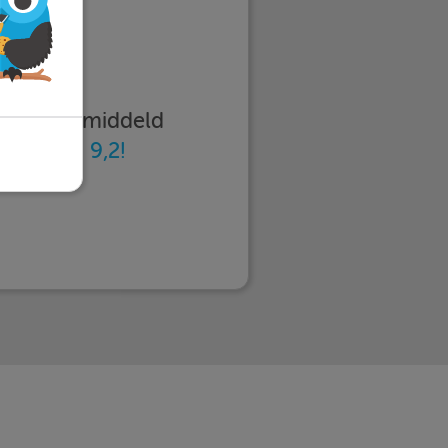
imleren gemiddeld
n
met een 9,2!