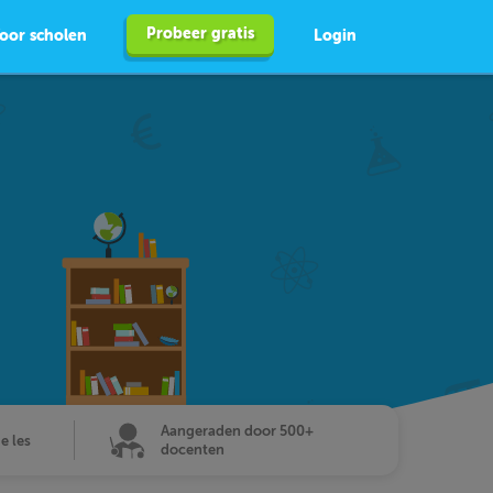
Probeer gratis
oor scholen
Login
Aangeraden door 500+
de les
docenten