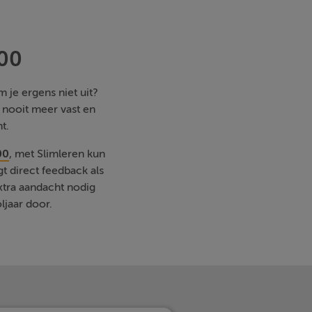
100
 je ergens niet uit?
e nooit meer vast en
t.
00
, met Slimleren kun
t direct feedback als
xtra aandacht nodig
ljaar door.