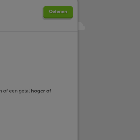
Oefenen
n of een getal
hoger
of