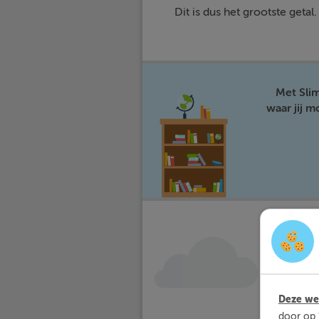
Dit is dus het grootste getal.
Met Sli
waar jij 
Deze web
door op 