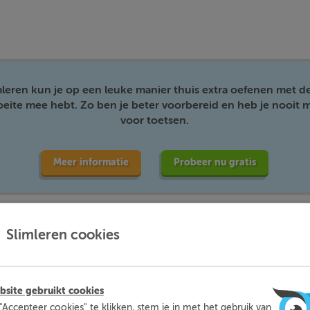
mleren kun je op een leuke manier thuis extra oefenen met d
moeite mee hebt. Zo ben je beter voorbereid en heb je nooit m
voor toetsen.
Meer informatie
Probeer nu gratis
Slimleren cookies
site gebruikt cookies
"Accepteer cookies" te klikken, stem je in met het gebruik van