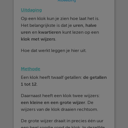
Afbeelding
Uitdaging
Op een klok kun je zien hoe laat het is.
Het belangrijkste is dat je
uren
,
halve
uren
en
kwartieren
kunt lezen op een
klok met
wijzers
.
Hoe dat werkt leggen je hier uit.
Methode
Een klok heeft twaalf getallen:
de getallen
1 tot 12
.
Daarnaast heeft een klok twee wijzers:
een kleine en een grote wijzer
. De
wijzers van de klok draaien rechtsom.
De grote wijzer draait in precies één uur
een heel rondje rond de klok. In dezelfde