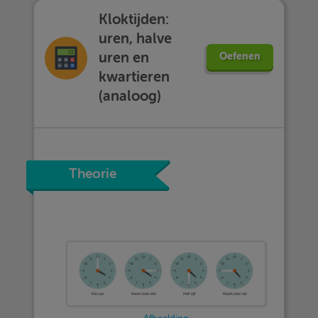
Kloktijden:
uren, halve
uren en
Oefenen
kwartieren
(analoog)
Theorie