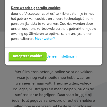
Deze website gebruikt cookies
door op "Accepteer cookies" te klikken, stem je in met
het gebruik van cookies en andere technologieën om
persoonlijke data te verwerken. Cookies worden door
ons en door ons vertrouwde partners gebruikt om jouw
ervaring op Slimleren te optimaliseren, analyseren en
Meer weten?
personaliseren.
Slimleren
Wat is
nou
Accepteer cookies
Beheer instellingen
eigenlijk?
Met Slimleren oefen je online voor de vakken
waar je nog wat moeite mee hebt, waar en
wanneer je maar wilt. Theorie-uitleg, video-
colleges, vuistregels en meer helpen jou om de
stof sneller te begrijpen. Daarnaast krijg je bij
ieder fout gegeven antwoord direct een heldere
uitleg hoe je de vraag het beste kunt oplossen.