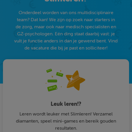
Onderdeel worden van ons multidisciplinaire
team? Dat kan! We zijn op zoek naar starters in
de zorg, maar ook naar medisch specialisten en
GZ-psychologen. Eén ding staat daarbij vast: je
vult je functie anders in dan je gewend bent. Vind
de vacature die bij je past en solliciteer!
Leuk leren!?
Leren wordt leuker met Slimleren! Verzamel
diamanten, speel mini-games en bereik gouden
resultaten.