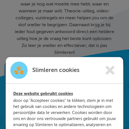
waar je nog wat moeite mee hebt, waar en
wanneer je maar wilt. Theorie-uitleg, video-
colleges, vuistregels en meer helpen jou om de
stof sneller te begrijpen. Daarnaast krijg je bij
ieder fout gegeven antwoord direct een heldere
uitleg hoe je de vraag het beste kunt oplossen.
Zo leer je sneller en effectiever; dat is pas
Slimleren!
Slimleren cookies
Deze website gebruikt cookies
door op "Accepteer cookies" te klikken, stem je in met
het gebruik van cookies en andere technologieën om
persoonlijke data te verwerken. Cookies worden door
ons en door ons vertrouwde partners gebruikt om jouw
ervaring op Slimleren te optimaliseren, analyseren en