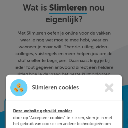
Slimleren
Wat is
nou
eigenlijk?
Met Slimleren oefen je online voor de vakken
waar je nog wat moeite mee hebt, waar en
wanneer je maar wilt. Theorie-uitleg, video-
colleges, vuistregels en meer helpen jou om de
stof sneller te begrijpen. Daarnaast krijg je bij
ieder fout gegeven antwoord direct een heldere
uitleg hoe je de vraag het beste kunt oplossen.
Zo leer je sneller en effectiever; dat is pas
Slimleren cookies
Slimleren!
Deze website gebruikt cookies
door op "Accepteer cookies" te klikken, stem je in met
het gebruik van cookies en andere technologieën om