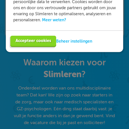
persoonlijke data te verwerken. Cookies worden door
ons en door ons vertrouwde partners gebruikt om jouw
ervaring op Slimleren te optimaliseren, analyseren en
Meer weten?
personaliseren.
Accepteer cookies
Beheer instellingen
Waarom kiezen voor
Slimleren
?
Onderdeel worden van ons multidisciplinaire
team? Dat kan! We zijn op zoek naar starters in
de zorg, maar ook naar medisch specialisten en
GZ-psychologen. Eén ding staat daarbij vast: je
vult je functie anders in dan je gewend bent. Vind
de vacature die bij je past en solliciteer!