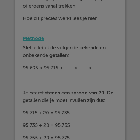
of ergens vanaf trekken.
Hoe dit precies werkt lees je hier.
Methode
Stel je krijgt de volgende bekende en
onbekende
getallen
:
95.695 < 95.715 < ... < ... < ...
Je neemt
steeds een
sprong van 20
. De
getallen die je moet invullen zijn dus:
95.715 + 20 = 95.735
95.735 + 20 = 95.755
95.755 + 20 = 95.775