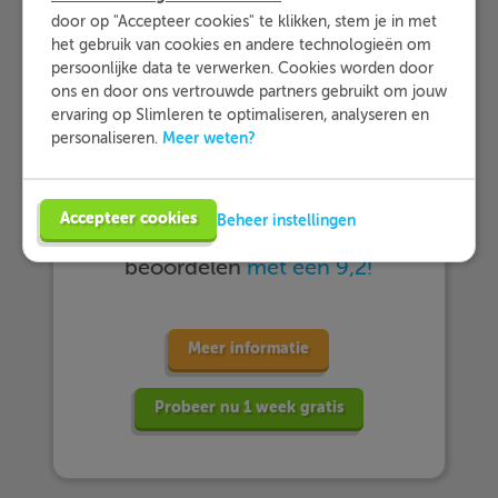
door op "Accepteer cookies" te klikken, stem je in met
het gebruik van cookies en andere technologieën om
persoonlijke data te verwerken. Cookies worden door
ons en door ons vertrouwde partners gebruikt om jouw
ervaring op Slimleren te optimaliseren, analyseren en
… meer dan 25.000 leerlingen met
Meer weten?
personaliseren.
Slimleren oefenen…
Accepteer cookies
Beheer instellingen
… en dat zij Slimleren gemiddeld
beoordelen
met een 9,2!
Meer informatie
Probeer nu 1 week gratis