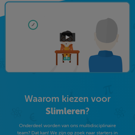
Waarom kiezen voor
Slimleren
?
Onderdeel worden van ons multidisciplinaire
team? Dat kan! We zijn op zoek naar starters in