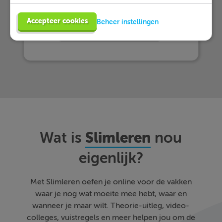
Meer informatie
Accepteer cookies
Beheer instellingen
Probeer nu 1 week gratis
Slimleren
Wat is
nou
eigenlijk?
Met Slimleren oefen je online voor de vakken
waar je nog wat moeite mee hebt, waar en
wanneer je maar wilt. Theorie-uitleg, video-
colleges, vuistregels en meer helpen jou om de