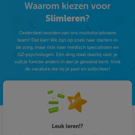
Waarom kiezen voor
Slimleren
?
Onderdeel worden van ons multidisciplinaire
team? Dat kan! We zijn op zoek naar starters in
de zorg, maar ook naar medisch specialisten en
GZ-psychologen. Eén ding staat daarbij vast: je
vult je functie anders in dan je gewend bent. Vind
de vacature die bij je past en solliciteer!
Leuk leren!?