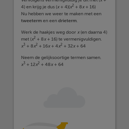
Vervolgens vermenigvuldig je dit met (
x
+
2
4) en krijg je dus (
x
+ 4)(
x
+ 8
x
+ 16)
Nu hebben we weer te maken met een
tweeterm
en een
drieterm
.
Werk de haakjes weg door
x
(en daarna 4)
2
met (
x
+ 8
x
+ 16) te vermenigvuldigen.
3
2
2
x
+ 8
x
+ 16
x
+ 4
x
+ 32
x
+ 64
Neem de gelijksoortige termen samen.
3
2
x
+ 12
x
+ 48
x
+ 64