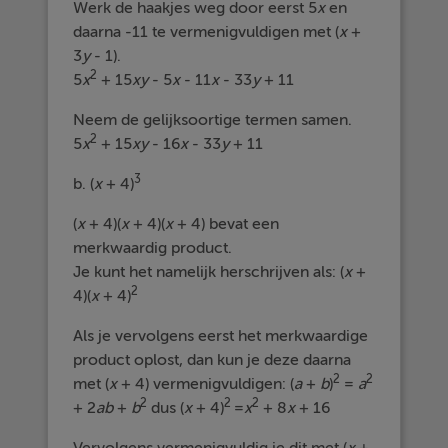
Werk de haakjes weg door eerst 5
x
en
daarna -11 te vermenigvuldigen met (
x
+
3
y
- 1).
2
5
x
+ 15
xy
- 5
x
- 11
x
- 33
y
+ 11
Neem de gelijksoortige termen samen.
2
5
x
+ 15
xy
- 16
x
- 33
y
+ 11
3
b. (
x
+ 4)
(
x
+ 4)(
x
+ 4)(
x
+ 4) bevat een
merkwaardig product.
Je kunt het namelijk herschrijven als: (
x
+
2
4)(
x
+ 4)
Als je vervolgens eerst het merkwaardige
product oplost, dan kun je deze daarna
2
2
met (
x
+ 4) vermenigvuldigen: (
a
+
b
)
=
a
2
2
2
+ 2
ab
+
b
dus (
x
+ 4)
=
x
+ 8
x
+ 16