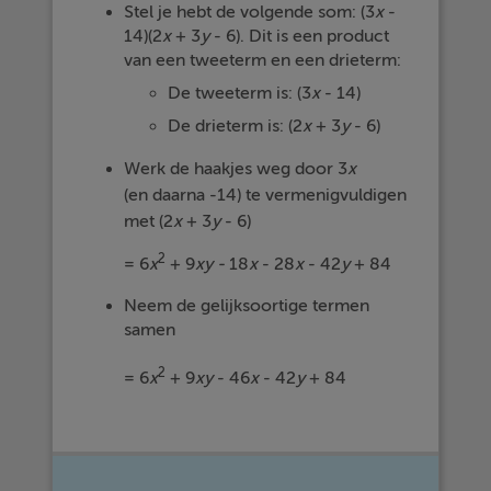
Stel je hebt de volgende som: (3
x
-
14)(2
x
+ 3
y
- 6). Dit is een product
van een tweeterm en een drieterm:
De tweeterm is: (3
x
- 14)
De drieterm is: (2
x
+ 3
y
- 6)
Werk de haakjes weg door 3
x
(en daarna -14) te vermenigvuldigen
met (2
x
+ 3
y
- 6)
2
= 6
x
+ 9
xy -
18
x
- 28
x
- 42
y
+ 84
Neem de gelijksoortige termen
samen
2
= 6
x
+ 9
xy
- 46
x
- 42
y
+ 84