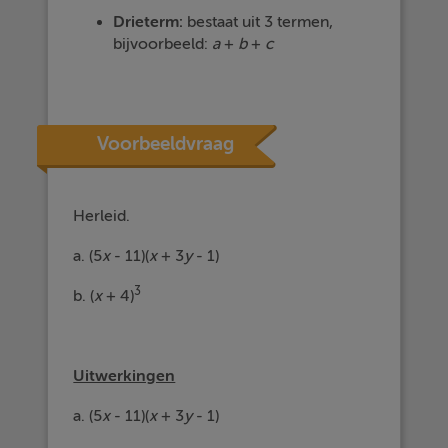
Drieterm:
bestaat uit 3 termen,
bijvoorbeeld:
a
+
b
+
c
Voorbeeldvraag
Herleid.
a. (5
x
- 11)(
x
+ 3
y
- 1)
3
b. (
x
+ 4)
Uitwerkingen
a. (5
x
- 11)(
x
+ 3
y
- 1)