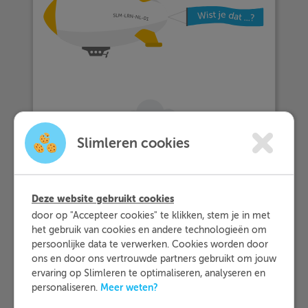
Slimleren cookies
… meer dan 25.000 leerlingen met
Slimleren oefenen…
Deze website gebruikt cookies
door op "Accepteer cookies" te klikken, stem je in met
het gebruik van cookies en andere technologieën om
… en dat zij Slimleren gemiddeld
persoonlijke data te verwerken. Cookies worden door
ons en door ons vertrouwde partners gebruikt om jouw
beoordelen
met een 9,2!
ervaring op Slimleren te optimaliseren, analyseren en
Meer weten?
personaliseren.