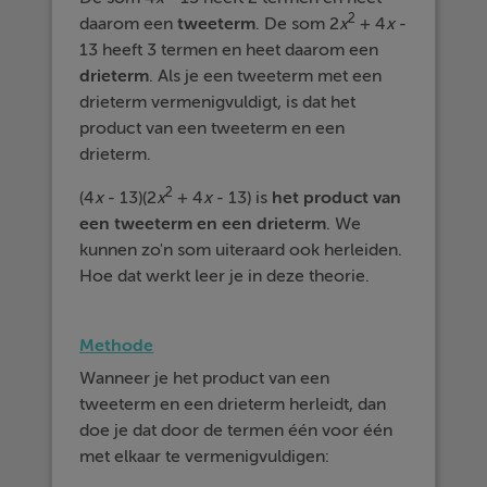
2
daarom een
tweeterm
. De som 2
x
+ 4
x
-
13 heeft 3 termen en heet daarom een
drieterm
. Als je een tweeterm met een
drieterm vermenigvuldigt, is dat het
product van een tweeterm en een
drieterm.
2
(4
x
- 13)(2
x
+ 4
x
- 13) is
het
product
van
een
tweeterm
en
een
drieterm
. We
kunnen zo'n som uiteraard ook herleiden.
Hoe dat werkt leer je in deze theorie.
Methode
Wanneer je het product van een
tweeterm en een drieterm herleidt, dan
doe je dat door de termen één voor één
met elkaar te vermenigvuldigen: