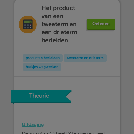
Het product
van een
tweeterm en
Oefenen
een drieterm
herleiden
producten herleiden
tweeterm en drieterm
haakjes wegwerken
Theorie
Uitdaging
De som 4
x
- 13 heeft 2 termen en heet