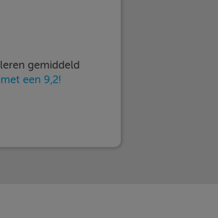
imleren gemiddeld
n
met een 9,2!