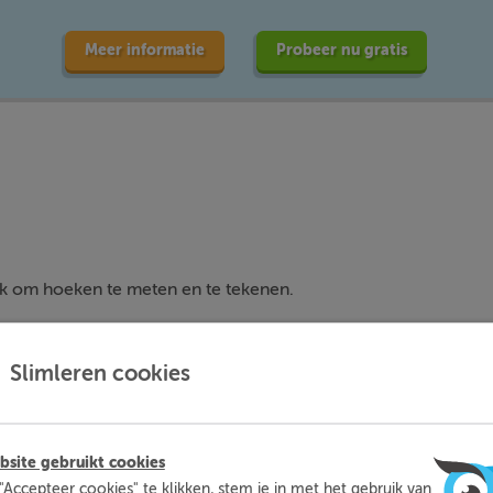
Meer informatie
Probeer nu gratis
k om hoeken te meten en te tekenen.
Slimleren cookies
site gebruikt cookies
n.
"Accepteer cookies" te klikken, stem je in met het gebruik van