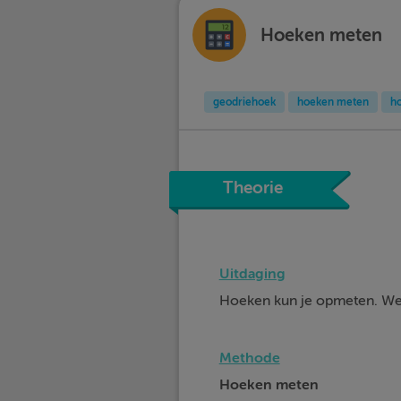
Hoeken meten
geodriehoek
hoeken meten
h
Theorie
Uitdaging
Hoeken kun je opmeten. We b
Methode
Hoeken meten