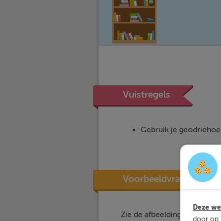
Vuistregels
Gebruik je geodriehoe
Voorbeeldvraag
Deze web
Zie de afbeelding met hoeke
door op 