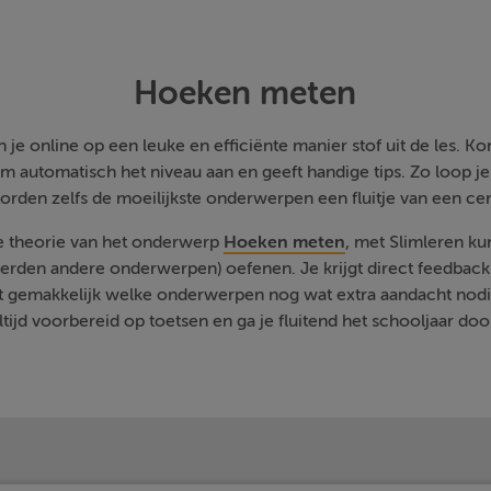
Hoeken meten
je online op een leuke en efficiënte manier stof uit de les. Kom
m automatisch het niveau aan en geeft handige tips. Zo loop j
orden zelfs de moeilijkste onderwerpen een fluitje van een cen
de theorie van het onderwerp
Hoeken meten
, met Slimleren ku
rden andere onderwerpen) oefenen. Je krijgt direct feedback a
t gemakkelijk welke onderwerpen nog wat extra aandacht nodi
ltijd voorbereid op toetsen en ga je fluitend het schooljaar doo