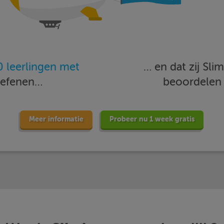
 leerlingen met
… en dat zij Sl
oefenen…
beoordele
Meer informatie
Probeer nu 1 week gratis