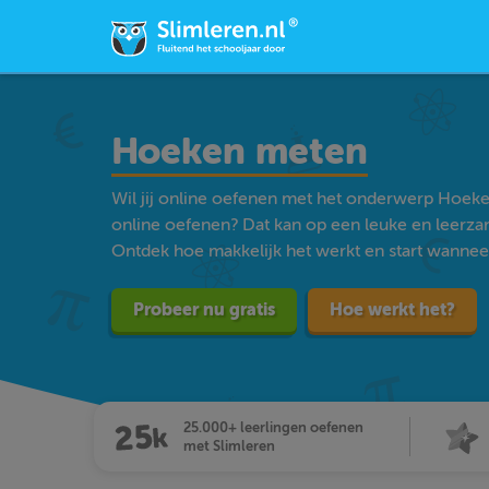
Hoeken meten
Wil jij online oefenen met het onderwerp Hoek
online oefenen? Dat kan op een leuke en leerz
Ontdek hoe makkelijk het werkt en start wanneer j
Probeer nu gratis
Hoe werkt het?
25.000+ leerlingen oefenen
met Slimleren