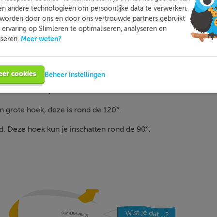
en andere technologieën om persoonlijke data te verwerken.
t een hoek tussen de 80° - 100°?
worden door ons en door ons vertrouwde partners gebruikt
ervaring op Slimleren te optimaliseren, analyseren en
Meer weten?
iseren.
hoek van 80°-100° er uitziet.
eer cookies
Beheer instellingen
en kleine hoek, deze is minder dan 30°.
n grote hoek, deze is rond de 120°.
d. Deze hoek kun je inschatten rond de 90°.