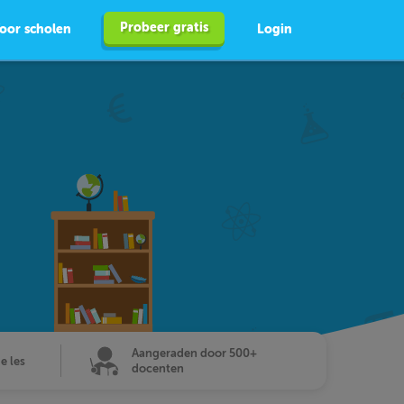
Probeer gratis
oor scholen
Login
Aangeraden door 500+
de les
docenten